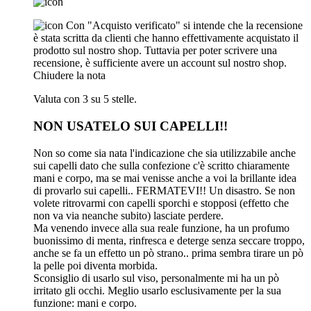
Con "Acquisto verificato" si intende che la recensione
è stata scritta da clienti che hanno effettivamente acquistato il
prodotto sul nostro shop. Tuttavia per poter scrivere una
recensione, è sufficiente avere un account sul nostro shop.
Chiudere la nota
Valuta con 3 su 5 stelle.
NON USATELO SUI CAPELLI!!
Non so come sia nata l'indicazione che sia utilizzabile anche
sui capelli dato che sulla confezione c'è scritto chiaramente
mani e corpo, ma se mai venisse anche a voi la brillante idea
di provarlo sui capelli.. FERMATEVI!! Un disastro. Se non
volete ritrovarmi con capelli sporchi e stopposi (effetto che
non va via neanche subito) lasciate perdere.
Ma venendo invece alla sua reale funzione, ha un profumo
buonissimo di menta, rinfresca e deterge senza seccare troppo,
anche se fa un effetto un pò strano.. prima sembra tirare un pò
la pelle poi diventa morbida.
Sconsiglio di usarlo sul viso, personalmente mi ha un pò
irritato gli occhi. Meglio usarlo esclusivamente per la sua
funzione: mani e corpo.