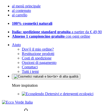
al menù principale
al contenuto
al carrello
100% cosmetici naturali
Italia: spedizione standard gratuita
a partire da € 49,90
Almeno 1 campioncino gratuito
con ogni ordine
Aiuto
Dov'è il mio ordine?
Restituzione prodotti
Costi di spedizione
Opzioni di pagamento
Contattaci
Tutti i temi
More inspiration
Detersivi e detergenti ecologici