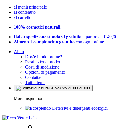
al menù principale
al contenuto
al carrello
100% cosmetici naturali
Italia: spedizione standard gratuita
a partire da € 49,90
Almeno 1 campioncino gratuito
con ogni ordine
Aiuto
Dov'è il mio ordine?
Restituzione prodotti
Costi di spedizione
Opzioni di pagamento
Contattaci
Tutti i temi
More inspiration
Detersivi e detergenti ecologici