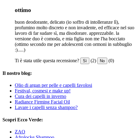
ottimo
buon deodorante, delicato (io soffro di intolleranze lì),
profumino molto discreto e non invadente, ed efficace nel suo
lavoro di far sudare sì, ma disodorare. apprezzabile. la
versione duo è comoda, e mia figlia non me l'ha bocciato
(ottimo secondo me per adolescenti con ormoni in subbuglio
:).....)
Ti è stata utile questa recensione?
(2)
(0)
Sì
No
Il nostro blog:
Olio di argan per pelle e capelli favolosi
Festival, cosmesi e make up!
Cura dei capelli in inverno
Radiance Firming Facial Oil
Lavare i capelli senza shampoo?
Scopri Ecco Verde:
ZAO
Afrolocke Shampoo