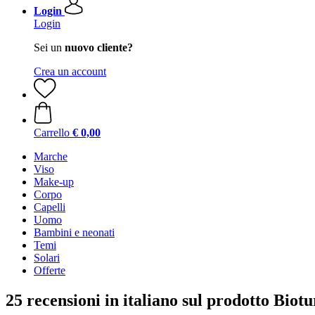
Login
Login
Sei un
nuovo cliente?
Crea un account
Carrello
€ 0,00
Marche
Viso
Make-up
Corpo
Capelli
Uomo
Bambini e neonati
Temi
Solari
Offerte
25 recensioni in italiano sul prodotto Bi