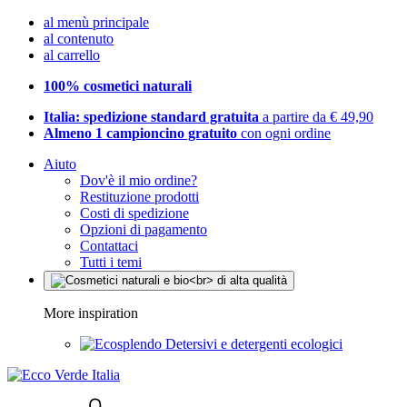
al menù principale
al contenuto
al carrello
100% cosmetici naturali
Italia: spedizione standard gratuita
a partire da € 49,90
Almeno 1 campioncino gratuito
con ogni ordine
Aiuto
Dov'è il mio ordine?
Restituzione prodotti
Costi di spedizione
Opzioni di pagamento
Contattaci
Tutti i temi
More inspiration
Detersivi e detergenti ecologici