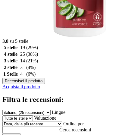
3,8
su 5 stelle
5 stelle
19
(29%)
4 stelle
25
(38%)
3 stelle
14
(21%)
2 stelle
3
(4%)
1 Stelle
4
(6%)
Recensisci il prodotto
Acquista il prodotto
Filtra le recensioni:
Lingue
Valutazione
Ordina per
Cerca recensioni