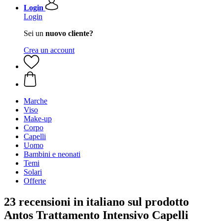
Login
Login
Sei un
nuovo cliente?
Crea un account
Marche
Viso
Make-up
Corpo
Capelli
Uomo
Bambini e neonati
Temi
Solari
Offerte
23 recensioni in italiano sul prodotto
Antos Trattamento Intensivo Capelli