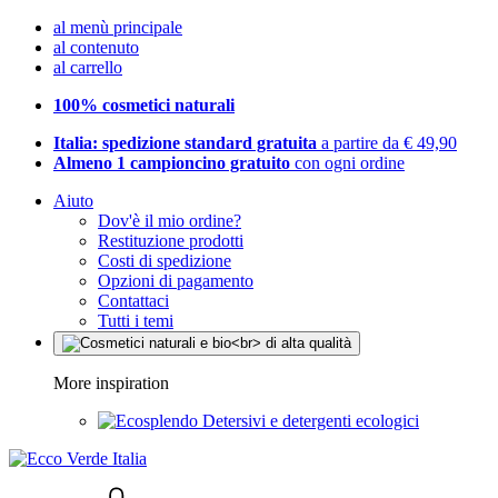
al menù principale
al contenuto
al carrello
100% cosmetici naturali
Italia: spedizione standard gratuita
a partire da € 49,90
Almeno 1 campioncino gratuito
con ogni ordine
Aiuto
Dov'è il mio ordine?
Restituzione prodotti
Costi di spedizione
Opzioni di pagamento
Contattaci
Tutti i temi
More inspiration
Detersivi e detergenti ecologici