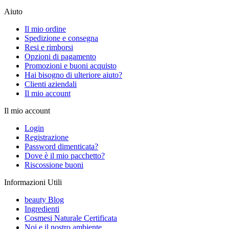
Aiuto
Il mio ordine
Spedizione e consegna
Resi e rimborsi
Opzioni di pagamento
Promozioni e buoni acquisto
Hai bisogno di ulteriore aiuto?
Clienti aziendali
Il mio account
Il mio account
Login
Registrazione
Password dimenticata?
Dove è il mio pacchetto?
Riscossione buoni
Informazioni Utili
beauty Blog
Ingredienti
Cosmesi Naturale Certificata
Noi e il nostro ambiente