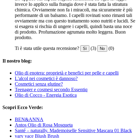
invece lo applico sulla frangia dove è stata fatta la stiratura
chimica. Ovviamente non fa i miracoli, ma sicuramente è più
performante di un balsamo. I capelli rovinati sono rimasti tali
ovviamente ma con questo trattamento sono nutriti e lucidi. Se
si esagera si rischia di ungere i capelli, quindi basta una noce
di prodotto. Profumazione agrumata molto leggera. Buon
prodotto.
Ti è stata utile questa recensione?
(3)
(0)
Sì
No
Il nostro blog:
Olio di enotera: proprietà e benefici per pelle e capelli
L'alcol nei cosmetici è dannoso?
Cosmetici senza glutine?
Teenager e cosmesi secondo Essentiq
Olio di Cocco - Energia Esotica
Scopri Ecco Verde:
BEN&ANNA
Antos Olio di Rosa Mosqueta
Santé – naturally. Mademoiselle Sensitive Mascara 01 Black
vary vace Blush Brush