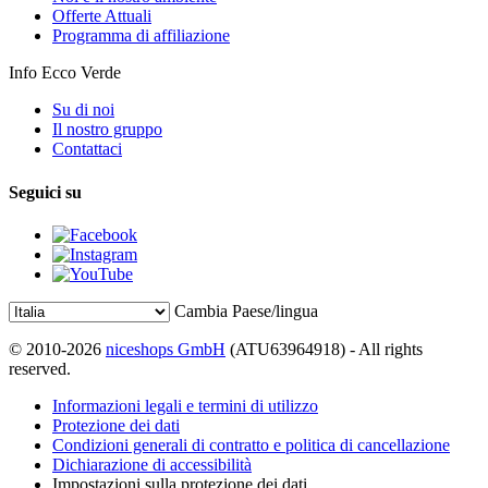
Offerte Attuali
Programma di affiliazione
Info Ecco Verde
Su di noi
Il nostro gruppo
Contattaci
Seguici su
Cambia Paese/lingua
© 2010-2026
niceshops GmbH
(ATU63964918) - All rights
reserved.
Informazioni legali e termini di utilizzo
Protezione dei dati
Condizioni generali di contratto e politica di cancellazione
Dichiarazione di accessibilità
Impostazioni sulla protezione dei dati