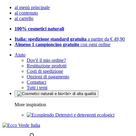
al menù principale
al contenuto
al carrello
100% cosmetici naturali
Italia: spedizione standard gratuita
a partire da € 49,90
Almeno 1 campioncino gratuito
con ogni ordine
Aiuto
Dov'è il mio ordine?
Restituzione prodotti
Costi di spedizione
Opzioni di pagamento
Contattaci
Tutti i temi
More inspiration
Detersivi e detergenti ecologici