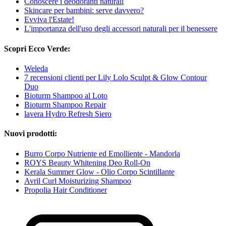
Conoscere i deodoranti naturali
Skincare per bambini: serve davvero?
Evviva l'Estate!
L'importanza dell'uso degli accessori naturali per il benessere
Scopri Ecco Verde:
Weleda
7 recensioni clienti per Lily Lolo Sculpt & Glow Contour
Duo
Bioturm Shampoo al Loto
Bioturm Shampoo Repair
lavera Hydro Refresh Siero
Nuovi prodotti:
Burro Corpo Nutriente ed Emolliente - Mandorla
ROYS Beauty Whitening Deo Roll-On
Kerala Summer Glow - Olio Corpo Scintillante
Avril Curl Moisturizing Shampoo
Propolia Hair Conditioner