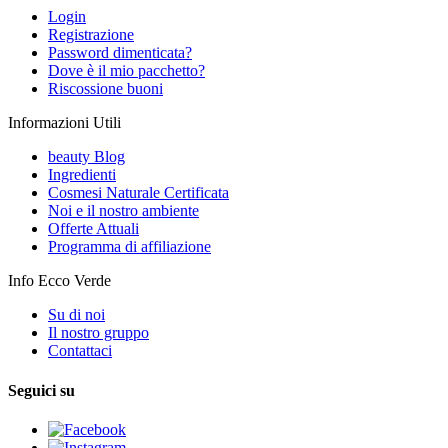
Login
Registrazione
Password dimenticata?
Dove è il mio pacchetto?
Riscossione buoni
Informazioni Utili
beauty Blog
Ingredienti
Cosmesi Naturale Certificata
Noi e il nostro ambiente
Offerte Attuali
Programma di affiliazione
Info Ecco Verde
Su di noi
Il nostro gruppo
Contattaci
Seguici su