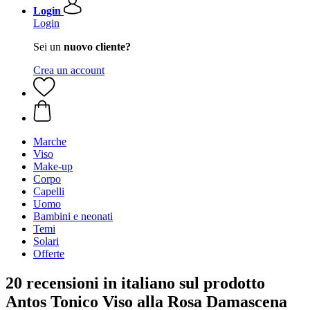
Login
Login
Sei un
nuovo cliente?
Crea un account
Marche
Viso
Make-up
Corpo
Capelli
Uomo
Bambini e neonati
Temi
Solari
Offerte
20 recensioni in italiano sul prodotto
Antos Tonico Viso alla Rosa Damascena