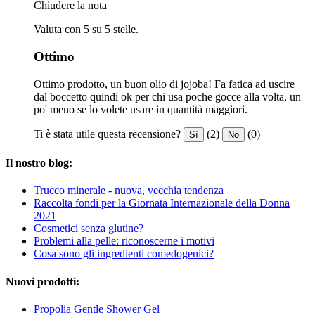
Chiudere la nota
Valuta con 5 su 5 stelle.
Ottimo
Ottimo prodotto, un buon olio di jojoba! Fa fatica ad uscire
dal boccetto quindi ok per chi usa poche gocce alla volta, un
po' meno se lo volete usare in quantità maggiori.
Ti è stata utile questa recensione?
(2)
(0)
Sì
No
Il nostro blog:
Trucco minerale - nuova, vecchia tendenza
Raccolta fondi per la Giornata Internazionale della Donna
2021
Cosmetici senza glutine?
Problemi alla pelle: riconoscerne i motivi
Cosa sono gli ingredienti comedogenici?
Nuovi prodotti:
Propolia Gentle Shower Gel