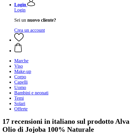
Login
Login
Sei un
nuovo cliente?
Crea un account
Marche
Viso
Make-up
Corpo
Capelli
Uomo
Bambini e neonati
Temi
Solari
Offerte
17 recensioni in italiano sul prodotto Alva
Olio di Jojoba 100% Naturale