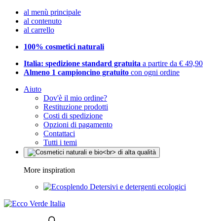
al menù principale
al contenuto
al carrello
100% cosmetici naturali
Italia: spedizione standard gratuita
a partire da € 49,90
Almeno 1 campioncino gratuito
con ogni ordine
Aiuto
Dov'è il mio ordine?
Restituzione prodotti
Costi di spedizione
Opzioni di pagamento
Contattaci
Tutti i temi
More inspiration
Detersivi e detergenti ecologici