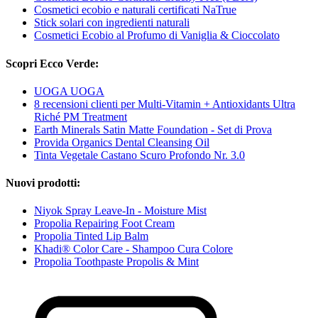
Cosmetici ecobio e naturali certificati NaTrue
Stick solari con ingredienti naturali
Cosmetici Ecobio al Profumo di Vaniglia & Cioccolato
Scopri Ecco Verde:
UOGA UOGA
8 recensioni clienti per Multi-Vitamin + Antioxidants Ultra
Riché PM Treatment
Earth Minerals Satin Matte Foundation - Set di Prova
Provida Organics Dental Cleansing Oil
Tinta Vegetale Castano Scuro Profondo Nr. 3.0
Nuovi prodotti:
Niyok Spray Leave-In - Moisture Mist
Propolia Repairing Foot Cream
Propolia Tinted Lip Balm
Khadi® Color Care - Shampoo Cura Colore
Propolia Toothpaste Propolis & Mint