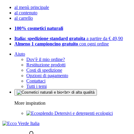
al menù principale
al contenuto
al carrello
100% cosmetici naturali
Italia: spedizione standard gratuita
a partire da € 49,90
Almeno 1 campioncino gratuito
con ogni ordine
Aiuto
Dov'è il mio ordine?
Restituzione prodotti
Costi di spedizione
Opzioni di pagamento
Contattaci
Tutti i temi
More inspiration
Detersivi e detergenti ecologici