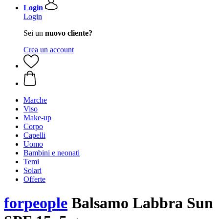
Login
Login
Sei un
nuovo cliente?
Crea un account
Marche
Viso
Make-up
Corpo
Capelli
Uomo
Bambini e neonati
Temi
Solari
Offerte
forpeople
Balsamo Labbra Sun