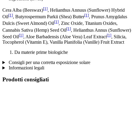
[1]
Cera Alba (Beeswax)
, Helianthus Annuus (Sunflower) Hybrid
[1]
[1]
Oil
, Butyrospermum Parkii (Shea) Butter
, Prunus Amygdalus
[1]
Dulcis (Sweet Almond) Oil
, Zinc Oxide, Titanium Oxides,
[1]
Cannabis Sativa (Hemp) Seed Oil
, Helianthus Annus (Sunflower)
[1]
[1]
Seed Oil
, Aloe Barbadensis (Aloe Vera) Leaf Extract
, Silicia,
Tocopherol (Vitamin E), Vanilla Planifolia (Vanille) Fruit Extract
Da materie prime biologiche
Consigli per una corretta esposizione solare
Informazioni legali
Prodotti consigliati