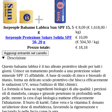
forpeople Balsamo Labbra Sun SPF 15, 5
€ 8,09
(€ 1.618,00 /
g
kg)
forpeople Protezione Solare Solida SPF
€ 10,09
50, 20 g
(€ 504,50 / kg)
Prezzo totale:
€ 18,18
Aggiungi entrambi nel carrello
Descrizione
Questo balsamo labbra è il tuo alleato protettivo ideale per tutti i
giorni. Unisce un trattamento profondo a una protezione solare
minerale SPF 15 affidabile. A base di ossido di zinco e biossido di
titanio, forma un delicato scudo protettivo che blocca efficacemente
le radiazioni UV, senza l'utilizzo di filtri chimici.
La formula si basa su ingredienti biologici di alta qualità: i preziosi
oli di mandorla, canapa e girasole penetrano in profondità nella
pelle, mentre la cera d'api biologica trattiene efficacemente
l'idratazione. Il burro di karité, l'aloe vera e la vitamina E donano
un'ulteriore dose di morbidezza, favorendo la rigenerazione e
lasciando la pelle liscia come la seta.