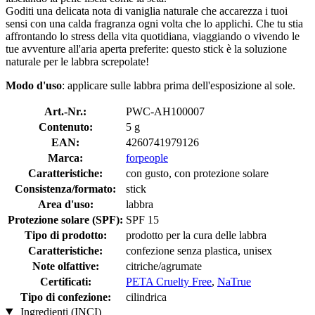
Goditi una delicata nota di vaniglia naturale che accarezza i tuoi
sensi con una calda fragranza ogni volta che lo applichi. Che tu stia
affrontando lo stress della vita quotidiana, viaggiando o vivendo le
tue avventure all'aria aperta preferite: questo stick è la soluzione
naturale per le labbra screpolate!
Modo d'uso
: applicare sulle labbra prima dell'esposizione al sole.
Art.-Nr.:
PWC-AH100007
Contenuto:
5 g
EAN:
4260741979126
Marca:
forpeople
Caratteristiche:
con gusto, con protezione solare
Consistenza/formato:
stick
Area d'uso:
labbra
Protezione solare (SPF):
SPF 15
Tipo di prodotto:
prodotto per la cura delle labbra
Caratteristiche:
confezione senza plastica, unisex
Note olfattive:
citriche/agrumate
Certificati:
PETA Cruelty Free
,
NaTrue
Tipo di confezione:
cilindrica
Ingredienti (INCI)