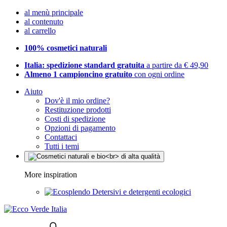
al menù principale
al contenuto
al carrello
100% cosmetici naturali
Italia: spedizione standard gratuita
a partire da € 49,90
Almeno 1 campioncino gratuito
con ogni ordine
Aiuto
Dov'è il mio ordine?
Restituzione prodotti
Costi di spedizione
Opzioni di pagamento
Contattaci
Tutti i temi
More inspiration
Detersivi e detergenti ecologici