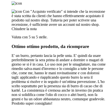
Con "Acquisto verificato" si intende che la recensione
è stata scritta da clienti che hanno effettivamente acquistato il
prodotto sul nostro shop. Tuttavia per poter scrivere una
recensione, è sufficiente avere un account sul nostro shop.
Chiudere la nota
Valuta con 5 su 5 stelle.
Ottimo ottimo prodotto, da ricomprare
E' un burro, pertanto lascia la pelle unta. E' quindi da usare
preferibilmente la sera prima di andare a dormire o magari di
giorno se si è in casa. Lo uso non per le smagliature, ma come
rimedio salva-mani d'inverno e lo consiglio a tutte le persone
che, come me, hanno le mani rovinatissime e con dolorosi
tagli: applicando e riapplicando questo burro la sera il
problema si risolve e in seguito è un'ottima prevenzione. L'ho
scelto soprattutto per la presenza sia di burro di cacao che di
karité. La consistenza è cremosa anche in inverno (in pratica
non si solidifica come l'olio di cocco o altri burri), non fa
grumi e ha un odore abbastanza neutro, comunque gradevole.
Prodotto super consigliato!