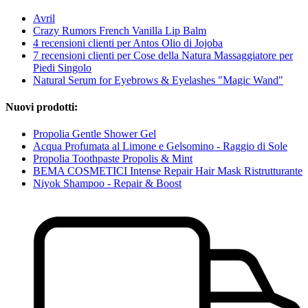
Avril
Crazy Rumors French Vanilla Lip Balm
4 recensioni clienti per Antos Olio di Jojoba
7 recensioni clienti per Cose della Natura Massaggiatore per
Piedi Singolo
Natural Serum for Eyebrows & Eyelashes "Magic Wand"
Nuovi prodotti:
Propolia Gentle Shower Gel
Acqua Profumata al Limone e Gelsomino - Raggio di Sole
Propolia Toothpaste Propolis & Mint
BEMA COSMETICI Intense Repair Hair Mask Ristrutturante
Niyok Shampoo - Repair & Boost