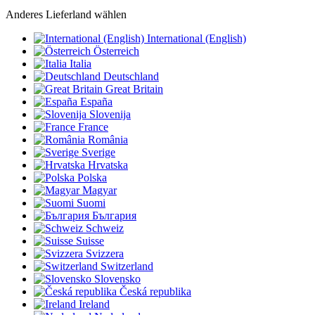
Anderes Lieferland wählen
International (English)
Österreich
Italia
Deutschland
Great Britain
España
Slovenija
France
România
Sverige
Hrvatska
Polska
Magyar
Suomi
България
Schweiz
Suisse
Svizzera
Switzerland
Slovensko
Česká republika
Ireland