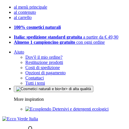
al menù principale
al contenuto
al carrello
100% cosmetici naturali
Italia: spedizione standard gratuita
a partire da € 49,90
Almeno 1 campioncino gratuito
con ogni ordine
Aiuto
Dov'è il mio ordine?
Restituzione prodotti
Costi di spedizione
Opzioni di pagamento
Contattaci
Tutti i temi
More inspiration
Detersivi e detergenti ecologici