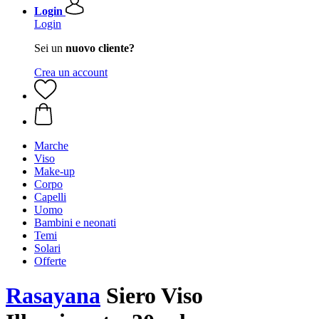
Login
Login
Sei un
nuovo cliente?
Crea un account
Marche
Viso
Make-up
Corpo
Capelli
Uomo
Bambini e neonati
Temi
Solari
Offerte
Rasayana
Siero Viso