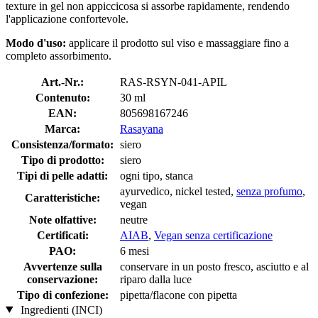
texture in gel non appiccicosa si assorbe rapidamente, rendendo
l'applicazione confortevole.
Modo d'uso:
applicare il prodotto sul viso e massaggiare fino a
completo assorbimento.
Art.-Nr.:
RAS-RSYN-041-APIL
Contenuto:
30 ml
EAN:
805698167246
Marca:
Rasayana
Consistenza/formato:
siero
Tipo di prodotto:
siero
Tipi di pelle adatti:
ogni tipo, stanca
ayurvedico, nickel tested,
senza profumo
,
Caratteristiche:
vegan
Note olfattive:
neutre
Certificati:
AIAB
,
Vegan senza certificazione
PAO:
6 mesi
Avvertenze sulla
conservare in un posto fresco, asciutto e al
conservazione:
riparo dalla luce
Tipo di confezione:
pipetta/flacone con pipetta
Ingredienti (INCI)