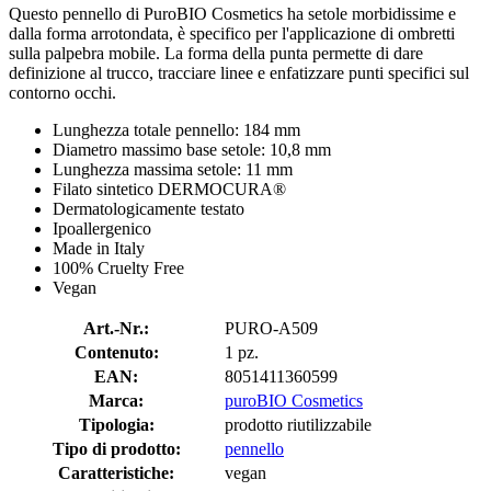
Questo pennello di PuroBIO Cosmetics ha setole morbidissime e
dalla forma arrotondata, è specifico per l'applicazione di ombretti
sulla palpebra mobile. La forma della punta permette di dare
definizione al trucco, tracciare linee e enfatizzare punti specifici sul
contorno occhi.
Lunghezza totale pennello: 184 mm
Diametro massimo base setole: 10,8 mm
Lunghezza massima setole: 11 mm
Filato sintetico DERMOCURA®
Dermatologicamente testato
Ipoallergenico
Made in Italy
100% Cruelty Free
Vegan
Art.-Nr.:
PURO-A509
Contenuto:
1 pz.
EAN:
8051411360599
Marca:
puroBIO Cosmetics
Tipologia:
prodotto riutilizzabile
Tipo di prodotto:
pennello
Caratteristiche:
vegan