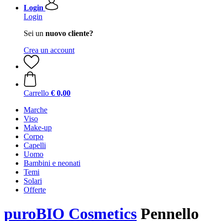
Login
Login
Sei un
nuovo cliente?
Crea un account
Carrello
€ 0,00
Marche
Viso
Make-up
Corpo
Capelli
Uomo
Bambini e neonati
Temi
Solari
Offerte
puroBIO Cosmetics
Pennello