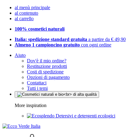
al menù principale
al contenuto
al carrello
100% cosmetici naturali
Italia: spedizione standard gratuita
a partire da € 49,90
Almeno 1 campioncino gratuito
con ogni ordine
Aiuto
Dov'è il mio ordine?
Restituzione prodotti
Costi di spedizione
Opzioni di pagamento
Contattaci
Tutti i temi
More inspiration
Detersivi e detergenti ecologici