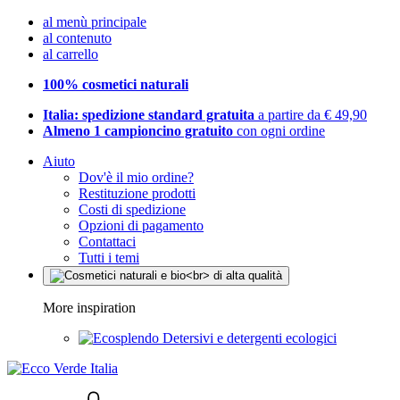
al menù principale
al contenuto
al carrello
100% cosmetici naturali
Italia: spedizione standard gratuita
a partire da € 49,90
Almeno 1 campioncino gratuito
con ogni ordine
Aiuto
Dov'è il mio ordine?
Restituzione prodotti
Costi di spedizione
Opzioni di pagamento
Contattaci
Tutti i temi
More inspiration
Detersivi e detergenti ecologici