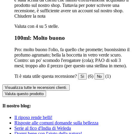
prodotto sul nostro shop. Tuttavia per poter scrivere una
recensione, è sufficiente avere un account sul nostro shop.
Chiudere la nota
Valuta con 4 su 5 stelle.
100ml: Molto buono
Pro: molto buono l'olio, fa quello che promette; buonissimo il
profumo agrumato; bella la boccetta in vetro verde scuro.
Contro: un po' scomodo l'erogatore (cola); PAO di soli 3
mesi; troppo alto il prezzo (per questo una stellina in meno).
Ti è stata utile questa recensione?
(6)
(1)
Sì
No
Visualizza tutte le recensioni clienti.
Valuta questo prodotto
Il nostro blog:
Il riposo rende belli!
Risposte alle comuni domande sulla bellezza
Serie al fico d'India di Weleda
Dormi bene con l'aiuto della natura!