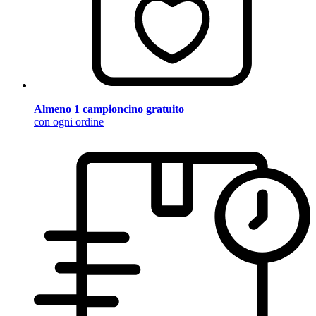
Almeno 1 campioncino gratuito
con ogni ordine