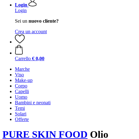
Login
Login
Sei un
nuovo cliente?
Crea un account
Carrello
€ 0,00
Marche
Viso
Make-up
Corpo
Capelli
Uomo
Bambini e neonati
Temi
Solari
Offerte
PURE SKIN FOOD
Olio