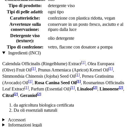
Tipo di prodotto:
detergente viso
Tipi di pelle adatti:
ogni tipo
Caratteristiche:
confezione con plastica ridotta, vegan
Avvertenze sulla
conservare in un posto fresco, asciutto e al
conservazione:
riparo dalla luce
Detergente viso
olio detergente
(texture):
Tipo di confezione:
vetro, flacone con dosatore a pompa
Ingredienti (INCI)
[1]
Calendula Officinalis (Ringelblume) Extract
, Olea Europaea
[1]
[1]
(Olive) Fruit Oil
, Prunus Armeniaca (Apricot) Kernel Oil
,
[1]
Simmondsia Chinensis (Jojoba) Seed Oil
, Persea Gratissima
[1]
[1]
(Avocado) Oil
,
Rosa Canina Seed Oil
, Rosmarinus Officinalis
[1]
[1]
[2]
[2]
Leaf Extract
, Parfum (Essential Oil)
,
Linalool
,
Limonene
,
[2]
[2]
Citral
,
Geraniol
da agricoltura biologica certificata
Da oli essenziali naturali
Accessori
Informazioni legali