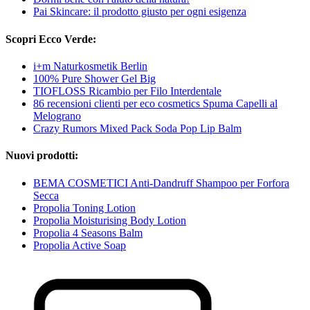
Pai Skincare: il prodotto giusto per ogni esigenza
Scopri Ecco Verde:
i+m Naturkosmetik Berlin
100% Pure Shower Gel Big
TIOFLOSS Ricambio per Filo Interdentale
86 recensioni clienti per eco cosmetics Spuma Capelli al
Melograno
Crazy Rumors Mixed Pack Soda Pop Lip Balm
Nuovi prodotti:
BEMA COSMETICI Anti-Dandruff Shampoo per Forfora
Secca
Propolia Toning Lotion
Propolia Moisturising Body Lotion
Propolia 4 Seasons Balm
Propolia Active Soap