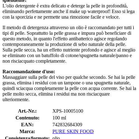
splendente!
L'olio detergente è extra delicato e deterge la pelle in profondità,
eliminando perfettamente anche il make up waterproof! Esso si lega
con la sporcizia e ne permette una rimozione facile e veloce.
Il metodo di detergenza attraverso un olio è raccomandato per tutti i
tipi di pelle. Soprattutto la pelle grassa e impura può beneficiare di
questo metodo, in quanto l'effetto antibatterico agisce regolando
contemporaneamente la produzione di sebo naturale della pelle.
Sulla pelle secca, ha un effetto nutriente profondo e agisce al meglio
se eliminato con un batuffolo di cotone/spugnetta naturale/panno e
non risciacquato completamente.
Raccomandazione d'uso:
Massaggiare sulla pelle del viso per qualche secondo. Se hai la pelle
grassa, elimina i residui con un tampone o una spugnetta naturale,
quindi sciacqua completamente la pelle con acqua corrente. Se hai la
pelle molto secca, elimina i residui ma non risciacquare
ulteriormente.
Art.-Nr.:
XPS-10005100
Contenuto:
100 ml
EAN:
742832684309
Marca:
PURE SKIN FOOD
Consistenza/formato:
olio