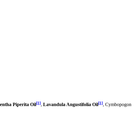
[1]
[1]
ntha Piperita Oil
,
Lavandula Angustifolia Oil
, Cymbopogon