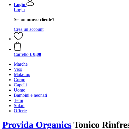
Login
Login
Sei un
nuovo cliente?
Crea un account
Carrello
€ 0,00
Marche
Viso
Make-up
Corpo
Capelli
Uomo
Bambini e neonati
Temi
Solari
Offerte
Provida Organics
Tonico Rinfres