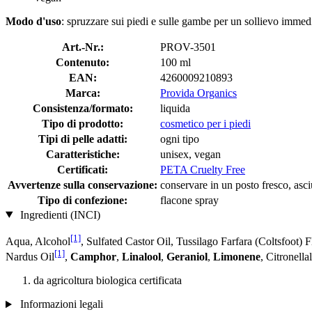
Modo d'uso
: spruzzare sui piedi e sulle gambe per un sollievo immed
Art.-Nr.:
PROV-3501
Contenuto:
100 ml
EAN:
4260009210893
Marca:
Provida Organics
Consistenza/formato:
liquida
Tipo di prodotto:
cosmetico per i piedi
Tipi di pelle adatti:
ogni tipo
Caratteristiche:
unisex, vegan
Certificati:
PETA Cruelty Free
Avvertenze sulla conservazione:
conservare in un posto fresco, asciu
Tipo di confezione:
flacone spray
Ingredienti (INCI)
[1]
Aqua, Alcohol
, Sulfated Castor Oil, Tussilago Farfara (Coltsfoot) 
[1]
Nardus Oil
,
Camphor
,
Linalool
,
Geraniol
,
Limonene
, Citronella
da agricoltura biologica certificata
Informazioni legali