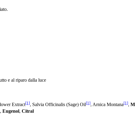
iato.
tto e al riparo dalla luce
[1]
[1]
[1]
Flower Extract
, Salvia Officinalis (Sage) Oil
, Arnica Montana
,
Me
l,
Eugenol
,
Citral