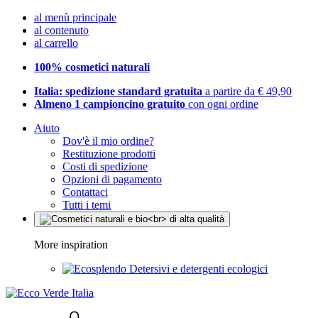
al menù principale
al contenuto
al carrello
100% cosmetici naturali
Italia: spedizione standard gratuita
a partire da € 49,90
Almeno 1 campioncino gratuito
con ogni ordine
Aiuto
Dov'è il mio ordine?
Restituzione prodotti
Costi di spedizione
Opzioni di pagamento
Contattaci
Tutti i temi
More inspiration
Detersivi e detergenti ecologici