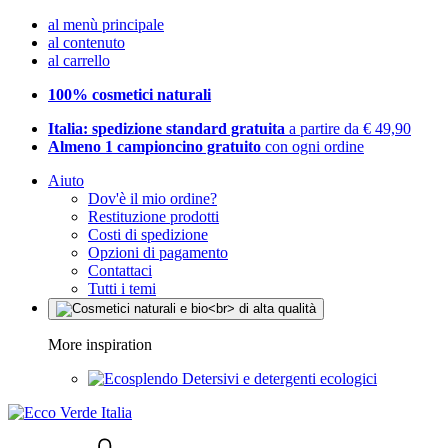
al menù principale
al contenuto
al carrello
100% cosmetici naturali
Italia: spedizione standard gratuita
a partire da € 49,90
Almeno 1 campioncino gratuito
con ogni ordine
Aiuto
Dov'è il mio ordine?
Restituzione prodotti
Costi di spedizione
Opzioni di pagamento
Contattaci
Tutti i temi
More inspiration
Detersivi e detergenti ecologici