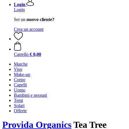
Login
Login
Sei un
nuovo cliente?
Crea un account
Carrello
€ 0,00
Marche
Viso
Make-up
Corpo
Capelli
Uomo
Bambini e neonati
Temi
Solari
Offerte
Provida Organics
Tea Tree