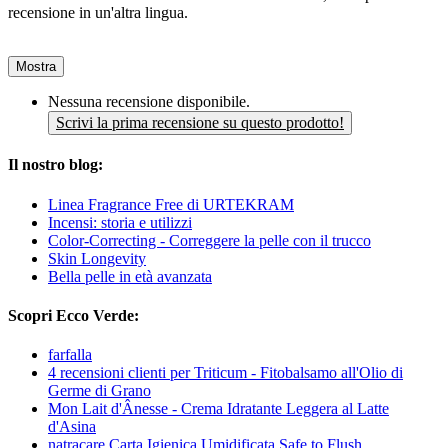
recensione in un'altra lingua.
Mostra
Nessuna recensione disponibile.
Scrivi la prima recensione su questo prodotto!
Il nostro blog:
Linea Fragrance Free di URTEKRAM
Incensi: storia e utilizzi
Color-Correcting - Correggere la pelle con il trucco
Skin Longevity
Bella pelle in età avanzata
Scopri Ecco Verde:
farfalla
4 recensioni clienti per Triticum - Fitobalsamo all'Olio di
Germe di Grano
Mon Lait d'Ânesse - Crema Idratante Leggera al Latte
d'Asina
natracare Carta Igienica Umidificata Safe to Flush