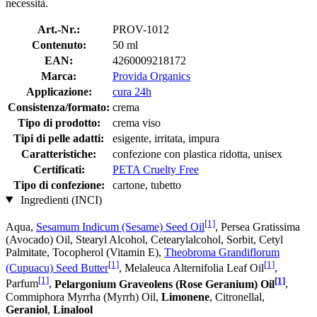
necessità.
Art.-Nr.:
PROV-1012
Contenuto:
50 ml
EAN:
4260009218172
Marca:
Provida Organics
Applicazione:
cura 24h
Consistenza/formato:
crema
Tipo di prodotto:
crema viso
Tipi di pelle adatti:
esigente, irritata, impura
Caratteristiche:
confezione con plastica ridotta, unisex
Certificati:
PETA Cruelty Free
Tipo di confezione:
cartone, tubetto
Ingredienti (INCI)
[1]
Aqua,
Sesamum Indicum (Sesame) Seed Oil
, Persea Gratissima
(Avocado) Oil, Stearyl Alcohol, Cetearylalcohol, Sorbit, Cetyl
Palmitate, Tocopherol (Vitamin E),
Theobroma Grandiflorum
[1]
[1]
(Cupuacu) Seed Butter
, Melaleuca Alternifolia Leaf Oil
,
[1]
[1]
Parfum
,
Pelargonium Graveolens (Rose Geranium) Oil
,
Commiphora Myrrha (Myrrh) Oil,
Limonene
, Citronellal,
Geraniol
,
Linalool