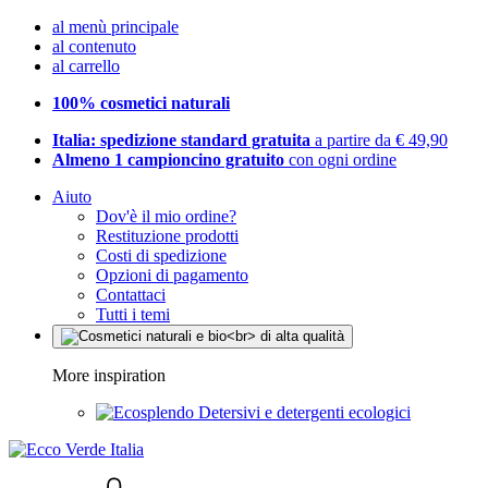
al menù principale
al contenuto
al carrello
100% cosmetici naturali
Italia: spedizione standard gratuita
a partire da € 49,90
Almeno 1 campioncino gratuito
con ogni ordine
Aiuto
Dov'è il mio ordine?
Restituzione prodotti
Costi di spedizione
Opzioni di pagamento
Contattaci
Tutti i temi
More inspiration
Detersivi e detergenti ecologici