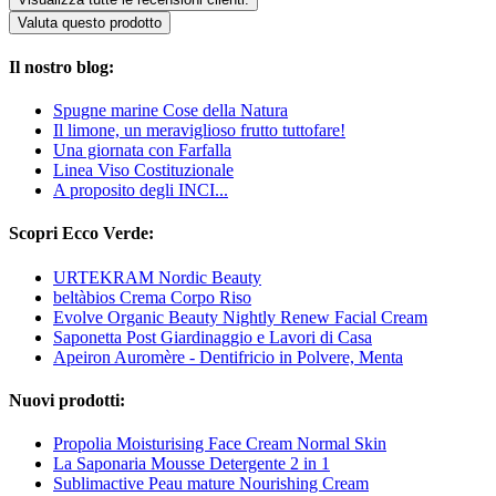
Valuta questo prodotto
Il nostro blog:
Spugne marine Cose della Natura
Il limone, un meraviglioso frutto tuttofare!
Una giornata con Farfalla
Linea Viso Costituzionale
A proposito degli INCI...
Scopri Ecco Verde:
URTEKRAM Nordic Beauty
beltàbios Crema Corpo Riso
Evolve Organic Beauty Nightly Renew Facial Cream
Saponetta Post Giardinaggio e Lavori di Casa
Apeiron Auromère - Dentifricio in Polvere, Menta
Nuovi prodotti:
Propolia Moisturising Face Cream Normal Skin
La Saponaria Mousse Detergente 2 in 1
Sublimactive Peau mature Nourishing Cream