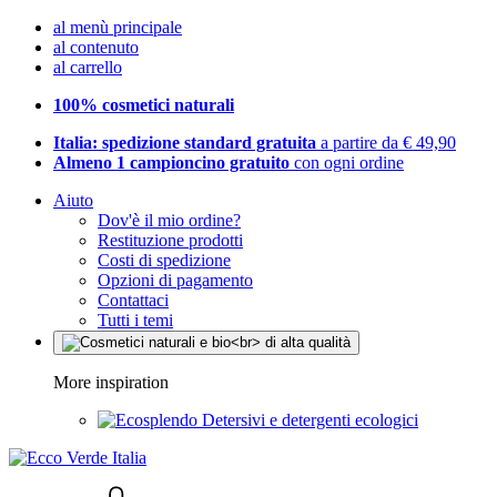
al menù principale
al contenuto
al carrello
100% cosmetici naturali
Italia: spedizione standard gratuita
a partire da € 49,90
Almeno 1 campioncino gratuito
con ogni ordine
Aiuto
Dov'è il mio ordine?
Restituzione prodotti
Costi di spedizione
Opzioni di pagamento
Contattaci
Tutti i temi
More inspiration
Detersivi e detergenti ecologici