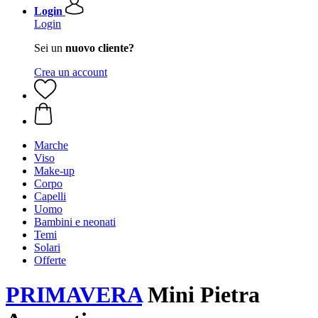
Login
Login
Sei un
nuovo cliente?
Crea un account
Marche
Viso
Make-up
Corpo
Capelli
Uomo
Bambini e neonati
Temi
Solari
Offerte
PRIMAVERA
Mini Pietra