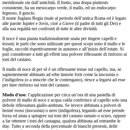
meridionale sin dall’antichità. Il frutto, una drupa piuttosto
consistente, ha un mesocarpo verde, il mallo, ed un endocarpo
legnoso, il guscio.
Il nome Juglans Regia risale al periodo dell’antica Roma ed è legato
alle parole Jupiter e Jovis, cioè a Giove (il padre di tutti gli Dei) e
alla sua regalità nei confronti di tutte le altre divinità.
Il noce è una pianta tradizionalmente usata per tingere capelli e
tessuti; le parti che sono utilizzate per questi scopi sono il mallo e le
foglie, raccolti rispettivamente in autunno e all’inizio dell’estate. Si
può considerare a tutti gli effetti una polvere riflessante di rinforzo ai
toni del castano.
Il mallo di noce di per sè è un riflessante tenue sul capello, ma, se
sapientemente abbinato ad erbe tintorie forti come la lawsonia o
l’indigofera (o a miscele che le contengano), riesce a legarsi ad esse
per dare rinforzo sui toni del castano.
Modo d'uso
: l’applicazione per circa un’ora di una pastella di
polvere di mallo di noce e acqua calda conferisce al capello solo una
debole riflessatura giallo-ambrata. Se invece abbinata a polveri di
henné rosso (lawsonia) o nero (indigofera), legando ad esse prende
forza ed aiuta a spingere sui toni del castano ramato o scuro, oppure
a far ottenere i toni del castagna, qualora abbinata ad entrambe le
due. Tutto a seconda della percentuale di bianchi presenti, delle