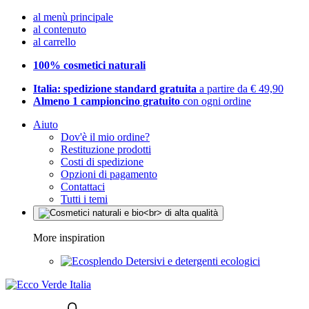
al menù principale
al contenuto
al carrello
100% cosmetici naturali
Italia: spedizione standard gratuita
a partire da € 49,90
Almeno 1 campioncino gratuito
con ogni ordine
Aiuto
Dov'è il mio ordine?
Restituzione prodotti
Costi di spedizione
Opzioni di pagamento
Contattaci
Tutti i temi
More inspiration
Detersivi e detergenti ecologici