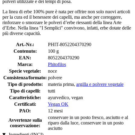
polveri utilizzate e dei tempi di posa.
La linea di erbe 100% pure è nata per offrire non solo nuovi articoli
per la cura ed il benessere dei capelli, ma anche per correggere,
rinforzare o smorzare le polveri d’erbe riessanti della linea Arte
d’Erbe. Nella linea "I Semplici" convivono, infatti, erbe dotate delle
più diverse capacità.
Art.-Nr.:
PHIT-8052204370290
Contenuto:
100 g
EAN:
8052204370290
Marca:
Phitofilos
Specie vegetale:
noce
Consistenza/formato:
polvere
Tipo di prodotto:
materia prima,
argilla e polvere vegetale
Tipo di capelli:
tutti
Caratteristiche:
ayurvedico, vegan
Certificati:
Vegan OK
PAO:
12 mesi
conservare in un posto fresco, asciutto e al
Avvertenze sulla
riparo dalla luce, conservare in un posto
conservazione:
asciutto
Ingredienti (INCI)