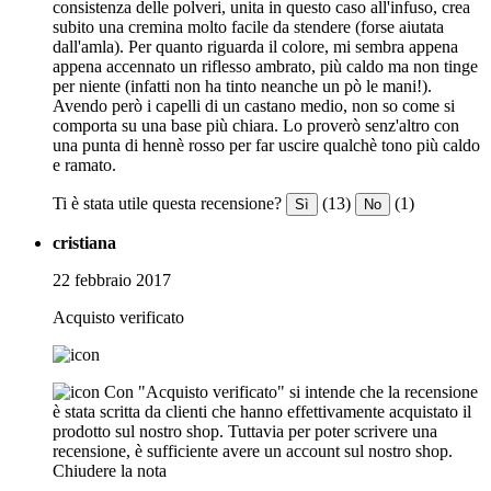
consistenza delle polveri, unita in questo caso all'infuso, crea
subito una cremina molto facile da stendere (forse aiutata
dall'amla). Per quanto riguarda il colore, mi sembra appena
appena accennato un riflesso ambrato, più caldo ma non tinge
per niente (infatti non ha tinto neanche un pò le mani!).
Avendo però i capelli di un castano medio, non so come si
comporta su una base più chiara. Lo proverò senz'altro con
una punta di hennè rosso per far uscire qualchè tono più caldo
e ramato.
Ti è stata utile questa recensione?
(13)
(1)
Sì
No
cristiana
22 febbraio 2017
Acquisto verificato
Con "Acquisto verificato" si intende che la recensione
è stata scritta da clienti che hanno effettivamente acquistato il
prodotto sul nostro shop. Tuttavia per poter scrivere una
recensione, è sufficiente avere un account sul nostro shop.
Chiudere la nota