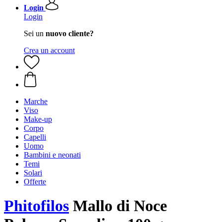
Login
Login
Sei un
nuovo cliente?
Crea un account
Marche
Viso
Make-up
Corpo
Capelli
Uomo
Bambini e neonati
Temi
Solari
Offerte
Phitofilos
Mallo di Noce