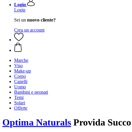
Login
Login
Sei un
nuovo cliente?
Crea un account
Marche
Viso
Make-up
Corpo
Capelli
Uomo
Bambini e neonati
Temi
Solari
Offerte
Optima Naturals
Provida Succo 