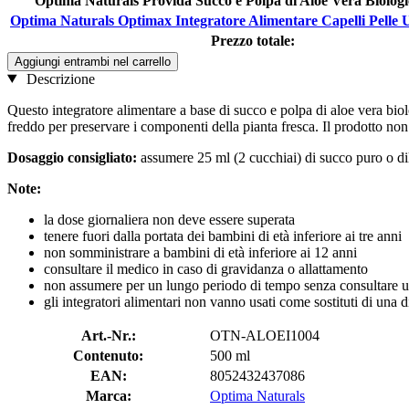
Optima Naturals Provida Succo e Polpa di Aloe Vera Biologi
Optima Naturals Optimax Integratore Alimentare Capelli Pelle 
Prezzo totale:
Aggiungi entrambi nel carrello
Descrizione
Questo integratore alimentare a base di succo e polpa di aloe vera biol
freddo per preservare i componenti della pianta fresca. Il prodotto non 
Dosaggio consigliato:
assumere 25 ml (2 cucchiai) di succo puro o dil
Note:
la dose giornaliera non deve essere superata
tenere fuori dalla portata dei bambini di età inferiore ai tre anni
non somministrare a bambini di età inferiore ai 12 anni
consultare il medico in caso di gravidanza o allattamento
non assumere per un lungo periodo di tempo senza consultare 
gli integratori alimentari non vanno usati come sostituti di una di
Art.-Nr.:
OTN-ALOEI1004
Contenuto:
500 ml
EAN:
8052432437086
Marca:
Optima Naturals