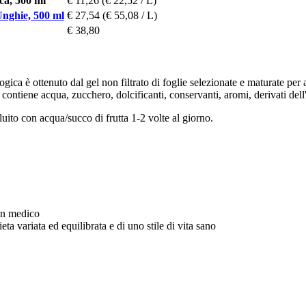
ca, 500 ml
€ 11,26
(€ 22,52 / L)
Unghie, 500 ml
€ 27,54
(€ 55,08 / L)
€ 38,80
ogica è ottenuto dal gel non filtrato di foglie selezionate e maturate pe
contiene acqua, zucchero, dolcificanti, conservanti, aromi, derivati dell
uito con acqua/succo di frutta 1-2 volte al giorno.
un medico
eta variata ed equilibrata e di uno stile di vita sano