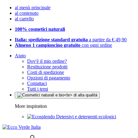
al menù principale
al contenuto
al carrello
100% cosmetici naturali
Italia: spedizione standard gratuita
a partire da € 49,90
Almeno 1 campioncino gratuito
con ogni ordine
Aiuto
Dov'è il mio ordine?
Restituzione prodotti
Costi di spedizione
Opzioni di pagamento
Contattaci
Tutti i temi
More inspiration
Detersivi e detergenti ecologici