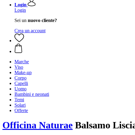
Login
Login
Sei un
nuovo cliente?
Crea un account
Marche
Viso
Make-up
Corpo
Capelli
Uomo
Bambini e neonati
Temi
Solari
Offerte
Officina Naturae
Balsamo Liscia