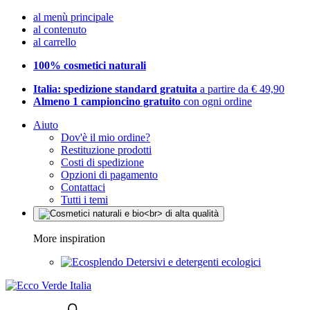
al menù principale
al contenuto
al carrello
100% cosmetici naturali
Italia: spedizione standard gratuita
a partire da € 49,90
Almeno 1 campioncino gratuito
con ogni ordine
Aiuto
Dov'è il mio ordine?
Restituzione prodotti
Costi di spedizione
Opzioni di pagamento
Contattaci
Tutti i temi
More inspiration
Detersivi e detergenti ecologici