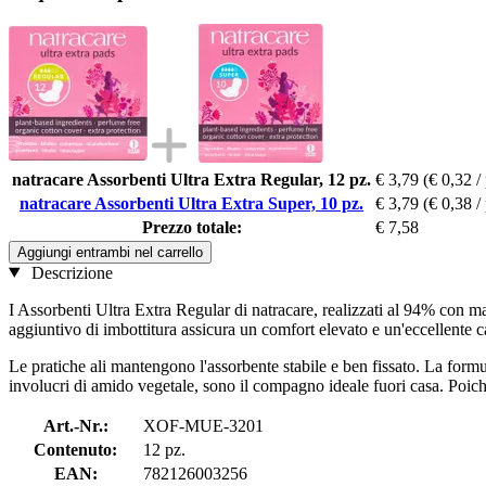
natracare Assorbenti Ultra Extra Regular, 12 pz.
€ 3,79
(€ 0,32 / 
natracare Assorbenti Ultra Extra Super, 10 pz.
€ 3,79
(€ 0,38 / 
Prezzo totale:
€ 7,58
Aggiungi entrambi nel carrello
Descrizione
I Assorbenti Ultra Extra Regular di natracare, realizzati al 94% con ma
aggiuntivo di imbottitura assicura un comfort elevato e un'eccellente c
Le pratiche ali mantengono l'assorbente stabile e ben fissato. La formu
involucri di amido vegetale, sono il compagno ideale fuori casa. Poich
Art.-Nr.:
XOF-MUE-3201
Contenuto:
12 pz.
EAN:
782126003256