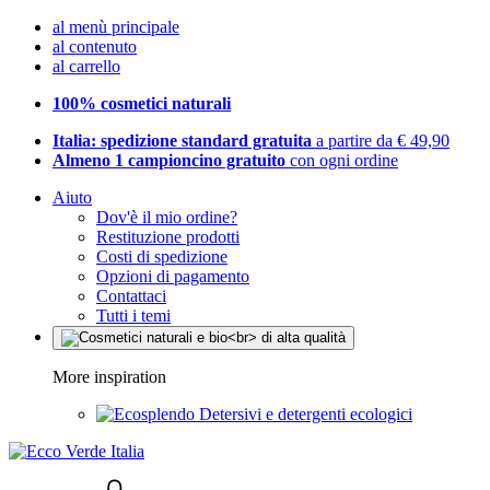
al menù principale
al contenuto
al carrello
100% cosmetici naturali
Italia: spedizione standard gratuita
a partire da € 49,90
Almeno 1 campioncino gratuito
con ogni ordine
Aiuto
Dov'è il mio ordine?
Restituzione prodotti
Costi di spedizione
Opzioni di pagamento
Contattaci
Tutti i temi
More inspiration
Detersivi e detergenti ecologici