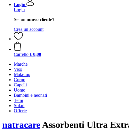
Login
Login
Sei un
nuovo cliente?
Crea un account
Carrello
€ 0,00
Marche
Viso
Make-up
Corpo
Capelli
Uomo
Bambini e neonati
Temi
Solari
Offerte
natracare
Assorbenti Ultra Extra