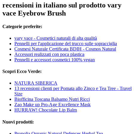
recensioni in italiano sul prodotto vary
vace Eyebrow Brush
Categorie preferite:
vary vace - Cosmetici naturali di alta qualità
Pennelli per l'applicazione del trucco sulle sopracciglia
Cosmesi Naturale Certificata BDIH - Cosmos Natural
Accessori realizzati con poca plastica
Pennelli e accessori cosmetici 100% vegan
Scopri Ecco Verde:
NATURA SIBERICA
13 recensioni clienti per Pomata allo Zinco e Tea Tree - Travel
Size
Biofficina Toscana Balsamo Nutri Ricci
Zao Make up Pro-Age Excellence Mask
HURRAW! Chocolate Lip Balm
Nuovi prodotti:
Propolia Organic Natural Defences Herbal Tea