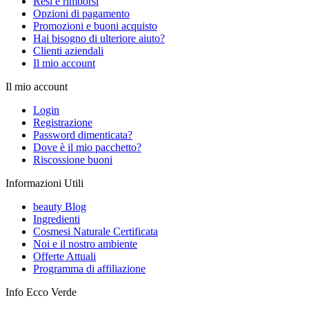
Resi e rimborsi
Opzioni di pagamento
Promozioni e buoni acquisto
Hai bisogno di ulteriore aiuto?
Clienti aziendali
Il mio account
Il mio account
Login
Registrazione
Password dimenticata?
Dove è il mio pacchetto?
Riscossione buoni
Informazioni Utili
beauty Blog
Ingredienti
Cosmesi Naturale Certificata
Noi e il nostro ambiente
Offerte Attuali
Programma di affiliazione
Info Ecco Verde