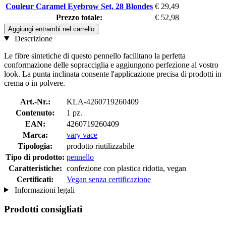
Couleur Caramel Eyebrow Set, 28 Blondes
€ 29,49
Prezzo totale:
€ 52,98
Aggiungi entrambi nel carrello
Descrizione
Le fibre sintetiche di questo pennello facilitano la perfetta
conformazione delle sopracciglia e aggiungono perfezione al vostro
look. La punta inclinata consente l'applicazione precisa di prodotti in
crema o in polvere.
Art.-Nr.:
KLA-4260719260409
Contenuto:
1 pz.
EAN:
4260719260409
Marca:
vary vace
Tipologia:
prodotto riutilizzabile
Tipo di prodotto:
pennello
Caratteristiche:
confezione con plastica ridotta, vegan
Certificati:
Vegan senza certificazione
Informazioni legali
Prodotti consigliati