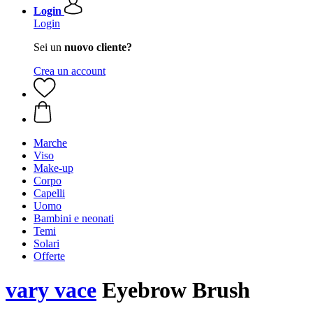
Login
Login
Sei un
nuovo cliente?
Crea un account
Marche
Viso
Make-up
Corpo
Capelli
Uomo
Bambini e neonati
Temi
Solari
Offerte
vary vace
Eyebrow Brush