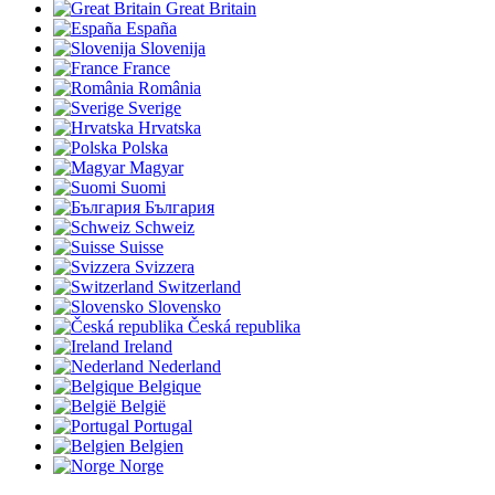
Great Britain
España
Slovenija
France
România
Sverige
Hrvatska
Polska
Magyar
Suomi
България
Schweiz
Suisse
Svizzera
Switzerland
Slovensko
Česká republika
Ireland
Nederland
Belgique
België
Portugal
Belgien
Norge