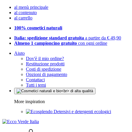
al menù principale
al contenuto
al carrello
100% cosmetici naturali
Italia: spedizione standard gratuita
a partire da € 49,90
Almeno 1 campioncino gratuito
con ogni ordine
Aiuto
Dov'è il mio ordine?
Restituzione prodotti
Costi di spedizione
Opzioni di pagamento
Contattaci
Tutti i temi
More inspiration
Detersivi e detergenti ecologici