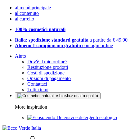
al menù principale
al contenuto
al carrello
100% cosmetici naturali
Italia: spedizione standard gratuita
a partire da € 49,90
Almeno 1 campioncino gratuito
con ogni ordine
Aiuto
Dov'è il mio ordine?
Restituzione prodotti
Costi di spedizione
Opzioni di pagamento
Contattaci
Tutti i temi
More inspiration
Detersivi e detergenti ecologici