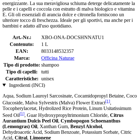
energizzante. La sua meravigliosa schiuma deterge delicatamente la
pelle e i capelli e coccola con estratto di malva biologico e vitamina
E. Gli oli essenziali di arancia dolce e citronella forniscono un
ulteriore tocco di freschezza. Ideale per gli sportivi, ma anche per i
bambini e adatto all'uso quotidiano.
Art.-Nr.:
XBO-ONA-DOCSHNNATU1
Contenuto:
1 L
EAN:
8033148532357
Marca:
Officina Naturae
Tipo di prodotto:
shampoo
Tipo di capelli:
tutti
Caratteristiche:
unisex
Ingredienti (INCI)
Aqua, Sodium Lauroyl Sarcosinate, Cocamidopropyl Betaine, Coco
[1]
Glucoside, Malva Sylvestris (Malva) Flower Extract
,
Tocopherylacetat, Hydrolized Rice Protein, Linum Usitatissimum
[1]
Seed Oil
, Guar Hydroxypropyltrimonium Chloride,
Citrus
Aurantium Dulcis Peel Oil
,
Cymbopogon Schoenanthus
(Lemongras) Oil
, Xanthan Gum,
Benzyl Alcohol
,
Dehydroacetic Acid, Sodium Benzoate, Potassium Sorbate, Citric
Acid,
Citral
,
Limonene