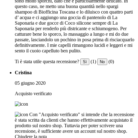
sono molto sporchi, dato che è particolarmente delicato. In
questo caso, ne metto una buona quantità nello spargi
shampoo di Biofficina Toscana e lo diluisco con quattro parti
d’ acqua e ci aggiungo una goccia di pantenolo di La
Saponaria e due gocce di Coco silicone sempre di La
Saponaria per renderlo più districante e schiumogeno. Per
catturare bene lo sporco, lo massaggio a lungo e mi do due
passate, lasciandolo un pochino in posa prima di risciacquarlo
definitivamente. I mie capelli rimangono lucidi e leggeri e mi
sento il cuoio capelluto ben pulito.
Ti è stata utile questa recensione?
(1)
(0)
Sì
No
Cristina
05 giugno 2020
Acquisto verificato
Con "Acquisto verificato" si intende che la recensione
è stata scritta da clienti che hanno effettivamente acquistato il
prodotto sul nostro shop. Tuttavia per poter scrivere una
recensione, è sufficiente avere un account sul nostro shop.
Chiudere la nota