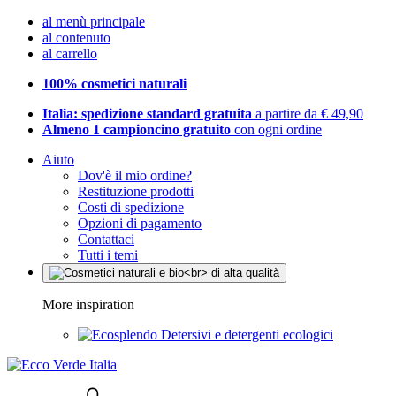
al menù principale
al contenuto
al carrello
100% cosmetici naturali
Italia: spedizione standard gratuita
a partire da € 49,90
Almeno 1 campioncino gratuito
con ogni ordine
Aiuto
Dov'è il mio ordine?
Restituzione prodotti
Costi di spedizione
Opzioni di pagamento
Contattaci
Tutti i temi
More inspiration
Detersivi e detergenti ecologici