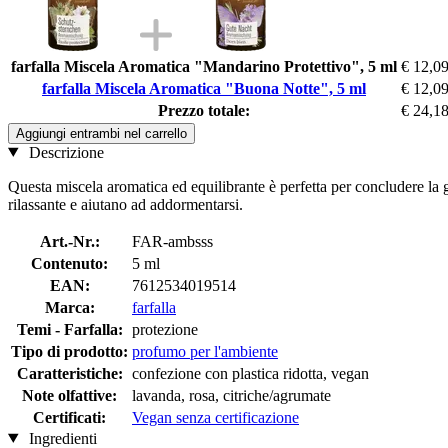
farfalla Miscela Aromatica "Mandarino Protettivo", 5 ml
€ 12,0
farfalla Miscela Aromatica "Buona Notte", 5 ml
€ 12,0
Prezzo totale:
€ 24,1
Aggiungi entrambi nel carrello
Descrizione
Questa miscela aromatica ed equilibrante è perfetta per concludere la 
rilassante e aiutano ad addormentarsi.
Art.-Nr.:
FAR-ambsss
Contenuto:
5 ml
EAN:
7612534019514
Marca:
farfalla
Temi - Farfalla:
protezione
Tipo di prodotto:
profumo per l'ambiente
Caratteristiche:
confezione con plastica ridotta, vegan
Note olfattive:
lavanda, rosa, citriche/agrumate
Certificati:
Vegan senza certificazione
Ingredienti