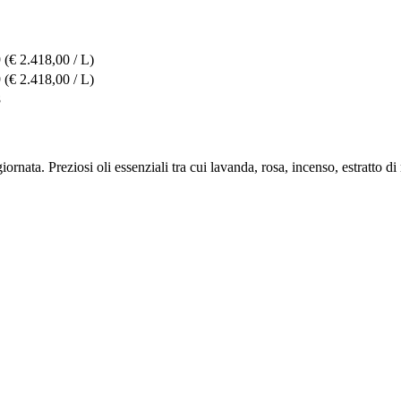
9
(€ 2.418,00 / L)
9
(€ 2.418,00 / L)
8
giornata. Preziosi oli essenziali tra cui lavanda, rosa, incenso, estratt