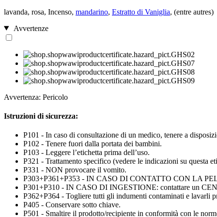
lavanda, rosa, Incenso,
mandarino
,
Estratto di Vaniglia
, (entre autres)
Avvertenze
Avvertenza: Pericolo
Istruzioni di sicurezza:
P101 - In caso di consultazione di un medico, tenere a disposizio
P102 - Tenere fuori dalla portata dei bambini.
P103 - Leggere l’etichetta prima dell’uso.
P321 - Trattamento specifico (vedere le indicazioni su questa eti
P331 - NON provocare il vomito.
P303+P361+P353 - IN CASO DI CONTATTO CON LA PELLE (o con i 
P301+P310 - IN CASO DI INGESTIONE: contattare un C
P362+P364 - Togliere tutti gli indumenti contaminati e lavarli 
P405 - Conservare sotto chiave.
P501 - Smaltire il prodotto/recipiente in conformità con le norme