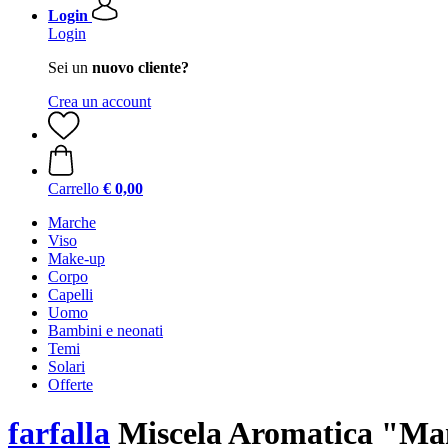
Login
Login
Sei un
nuovo cliente?
Crea un account
Carrello
€ 0,00
Marche
Viso
Make-up
Corpo
Capelli
Uomo
Bambini e neonati
Temi
Solari
Offerte
farfalla
Miscela Aromatica "Man