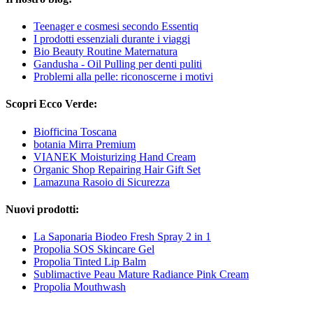
Teenager e cosmesi secondo Essentiq
I prodotti essenziali durante i viaggi
Bio Beauty Routine Maternatura
Gandusha - Oil Pulling per denti puliti
Problemi alla pelle: riconoscerne i motivi
Scopri Ecco Verde:
Biofficina Toscana
botania Mirra Premium
VIANEK Moisturizing Hand Cream
Organic Shop Repairing Hair Gift Set
Lamazuna Rasoio di Sicurezza
Nuovi prodotti:
La Saponaria Biodeo Fresh Spray 2 in 1
Propolia SOS Skincare Gel
Propolia Tinted Lip Balm
Sublimactive Peau Mature Radiance Pink Cream
Propolia Mouthwash