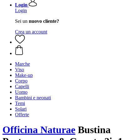
Login
Login
Sei un
nuovo cliente?
Crea un account
Marche
Viso
Make-up
Corpo
Capelli
Uomo
Bambini e neonati
Temi
Solari
Offerte
Officina Naturae
Bustina