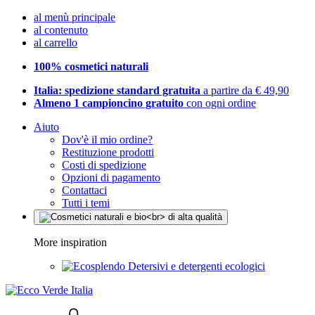
al menù principale
al contenuto
al carrello
100% cosmetici naturali
Italia: spedizione standard gratuita
a partire da € 49,90
Almeno 1 campioncino gratuito
con ogni ordine
Aiuto
Dov'è il mio ordine?
Restituzione prodotti
Costi di spedizione
Opzioni di pagamento
Contattaci
Tutti i temi
More inspiration
Detersivi e detergenti ecologici