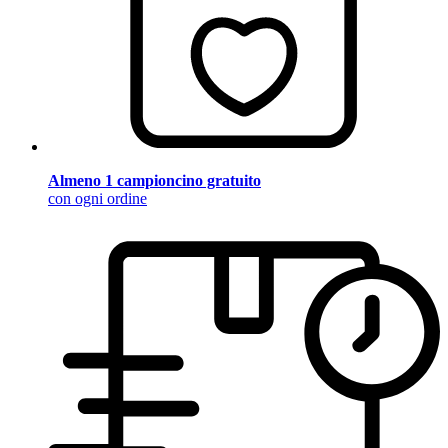
Almeno 1 campioncino gratuito
con ogni ordine