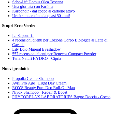
Sebo-Lift Domus Olea Toscana
Una giornata con Farfalla
Karbonoir - dal cocco al carbone attivo
Urtekram - ecobio da quasi 50 anni!
Scopri Ecco Verde:
La Saponaria
4 recensioni clienti per Lozione Corpo Biologica al Latte di
Cavalla
Lily Lolo Mineral Eyeshadow
557 recensioni clienti per Benecos Compact Powder
Terra Naturi HYDRO - Cipria
Nuovi prodotti:
Propolia Gentle Shampoo
Avril Pro Âge+ Light Day Cream
ROYS Beauty Pure Deo Roll-On Man
Niyok Shampoo - Repair & Boost
PHYTORELAX LABORATORIES Bagno Doccia - Cocco