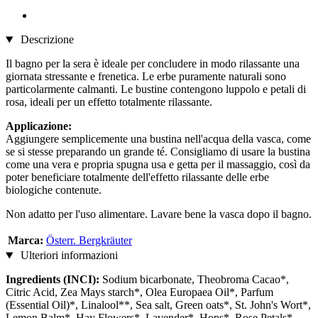
Descrizione
Il bagno per la sera è ideale per concludere in modo rilassante una
giornata stressante e frenetica. Le erbe puramente naturali sono
particolarmente calmanti. Le bustine contengono luppolo e petali di
rosa, ideali per un effetto totalmente rilassante.
Applicazione:
Aggiungere semplicemente una bustina nell'acqua della vasca, come
se si stesse preparando un grande té. Consigliamo di usare la bustina
come una vera e propria spugna usa e getta per il massaggio, così da
poter beneficiare totalmente dell'effetto rilassante delle erbe
biologiche contenute.
Non adatto per l'uso alimentare. Lavare bene la vasca dopo il bagno.
Marca:
Österr. Bergkräuter
Ulteriori informazioni
Ingredients (INCI):
Sodium bicarbonate, Theobroma Cacao*,
Citric Acid, Zea Mays starch*, Olea Europaea Oil*, Parfum
(Essential Oil)*, Linalool**, Sea salt, Green oats*, St. John's Wort*,
Lemon Balm*, Hay Flowers*, Lavender*, Hops*, Rose Petals*