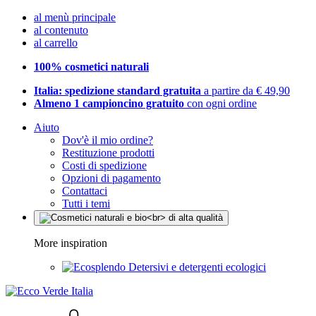
al menù principale
al contenuto
al carrello
100% cosmetici naturali
Italia: spedizione standard gratuita
a partire da € 49,90
Almeno 1 campioncino gratuito
con ogni ordine
Aiuto
Dov'è il mio ordine?
Restituzione prodotti
Costi di spedizione
Opzioni di pagamento
Contattaci
Tutti i temi
More inspiration
Detersivi e detergenti ecologici