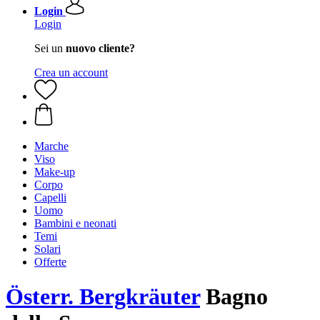
Login
Login
Sei un
nuovo cliente?
Crea un account
Marche
Viso
Make-up
Corpo
Capelli
Uomo
Bambini e neonati
Temi
Solari
Offerte
Österr. Bergkräuter
Bagno