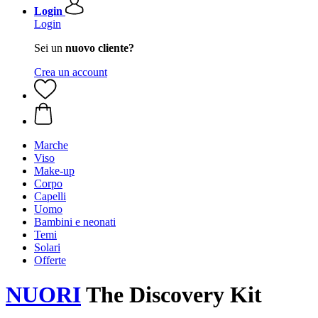
Login
Login
Sei un
nuovo cliente?
Crea un account
Marche
Viso
Make-up
Corpo
Capelli
Uomo
Bambini e neonati
Temi
Solari
Offerte
NUORI
The Discovery Kit