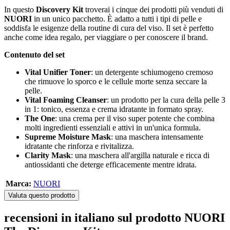
In questo
Discovery Kit
troverai i cinque dei prodotti più venduti di
NUORI
in un unico pacchetto. È adatto a tutti i tipi di pelle e
soddisfa le esigenze della routine di cura del viso. Il set è perfetto
anche come idea regalo, per viaggiare o per conoscere il brand.
Contenuto del set
Vital Unifier Toner
: un detergente schiumogeno cremoso
che rimuove lo sporco e le cellule morte senza seccare la
pelle.
Vital Foaming Cleanser
: un prodotto per la cura della pelle 3
in 1: tonico, essenza e crema idratante in formato spray.
The One
: una crema per il viso super potente che combina
molti ingredienti essenziali e attivi in ​​un'unica formula.
Supreme Moisture Mask
: una maschera intensamente
idratante che rinforza e rivitalizza.
Clarity Mask
: una maschera all'argilla naturale e ricca di
antiossidanti che deterge efficacemente mentre idrata.
Marca:
NUORI
Valuta questo prodotto
recensioni in italiano sul prodotto NUORI