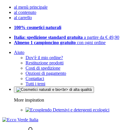
al menù principale
al contenuto
al carrello
100% cosmetici naturali
Italia: spedizione standard gratuita
a partire da € 49,90
Almeno 1 campioncino gratuito
con ogni ordine
Aiuto
Dov'è il mio ordine?
Restituzione prodotti
Costi di spedizione
Opzioni di pagamento
Contattaci
Tutti i temi
More inspiration
Detersivi e detergenti ecologici