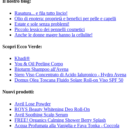
Il nostro blog:
Rasatura... e fila tutto liscio!
Olio di enotera: proprietà e benefici per pelle e capelli
Estate e sole senza problemi!
Piccolo lessico dei pennelli cosmetici
Anche le donne magre hanno la cellulite!
Scopri Ecco Verde:
Khadi®
You & Oil Peeling Corpo
Bioturm Shampoo all'Avena
Siero Viso Concentrato di Acido Ialuronico - Hydro Avena
Domus Olea Toscana Fluido Solare Roll-on Viso SPF 50
Nuovi prodotti:
Avril Lose Powder
ROYS Beauty Whitening Deo Roll-On
Avril Soothing Scalp Serum
FREE! Organics Calming Shower Berry Splash
Acqua Profumata alla Vaniglia e Fava Tonka - Coccola