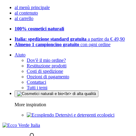
al menù principale
al contenuto
al carrello
100% cosmetici naturali
Italia: spedizione standard gratuita
a partire da € 49,90
Almeno 1 campioncino gratuito
con ogni ordine
Aiuto
Dov'è il mio ordine?
Restituzione prodotti
Costi di spedizione
Opzioni di pagamento
Contattaci
Tutti i temi
More inspiration
Detersivi e detergenti ecologici