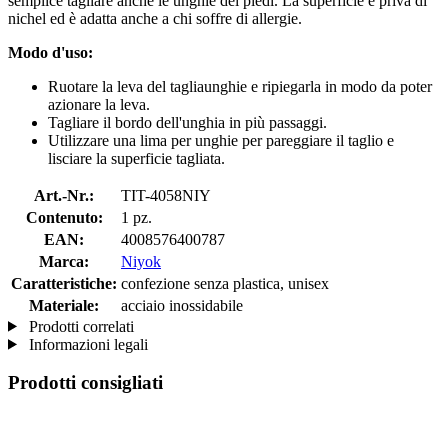
semplice tagliare anche le unghie dei piedi. La superficie è priva di
nichel ed è adatta anche a chi soffre di allergie.
Modo d'uso:
Ruotare la leva del tagliaunghie e ripiegarla in modo da poter
azionare la leva.
Tagliare il bordo dell'unghia in più passaggi.
Utilizzare una lima per unghie per pareggiare il taglio e
lisciare la superficie tagliata.
Art.-Nr.:
TIT-4058NIY
Contenuto:
1 pz.
EAN:
4008576400787
Marca:
Niyok
Caratteristiche:
confezione senza plastica, unisex
Materiale:
acciaio inossidabile
Prodotti correlati
Informazioni legali
Prodotti consigliati