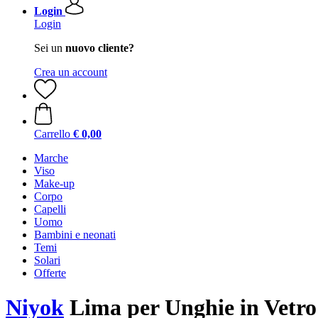
Login
Login
Sei un
nuovo cliente?
Crea un account
Carrello
€ 0,00
Marche
Viso
Make-up
Corpo
Capelli
Uomo
Bambini e neonati
Temi
Solari
Offerte
Niyok
Lima per Unghie in Vetro