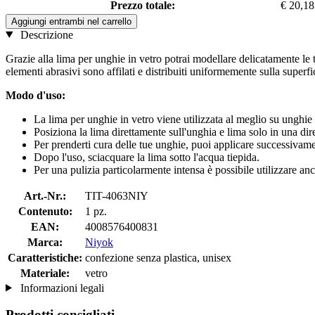
Prezzo totale:
€ 20,18
Aggiungi entrambi nel carrello
Descrizione
Grazie alla lima per unghie in vetro potrai modellare delicatamente le 
elementi abrasivi sono affilati e distribuiti uniformemente sulla superf
Modo d'uso:
La lima per unghie in vetro viene utilizzata al meglio su unghie p
Posiziona la lima direttamente sull'unghia e lima solo in una dire
Per prenderti cura delle tue unghie, puoi applicare successivame
Dopo l'uso, sciacquare la lima sotto l'acqua tiepida.
Per una pulizia particolarmente intensa è possibile utilizzare a
Art.-Nr.:
TIT-4063NIY
Contenuto:
1 pz.
EAN:
4008576400831
Marca:
Niyok
Caratteristiche:
confezione senza plastica, unisex
Materiale:
vetro
Informazioni legali
Prodotti consigliati