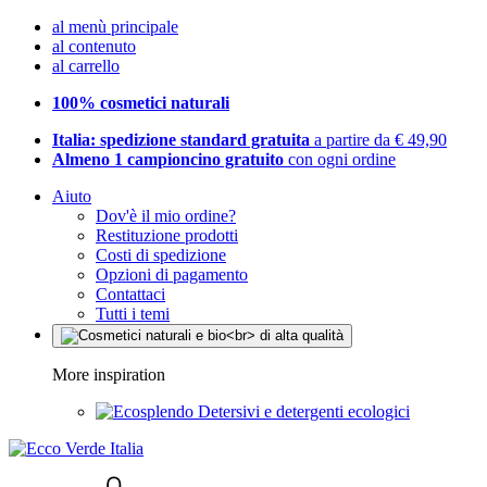
al menù principale
al contenuto
al carrello
100% cosmetici naturali
Italia: spedizione standard gratuita
a partire da € 49,90
Almeno 1 campioncino gratuito
con ogni ordine
Aiuto
Dov'è il mio ordine?
Restituzione prodotti
Costi di spedizione
Opzioni di pagamento
Contattaci
Tutti i temi
More inspiration
Detersivi e detergenti ecologici