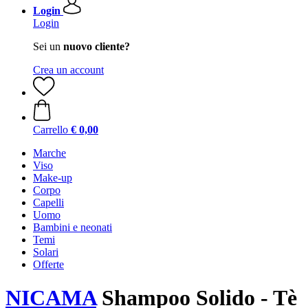
Login
Login
Sei un
nuovo cliente?
Crea un account
Carrello
€ 0,00
Marche
Viso
Make-up
Corpo
Capelli
Uomo
Bambini e neonati
Temi
Solari
Offerte
NICAMA
Shampoo Solido - Tè