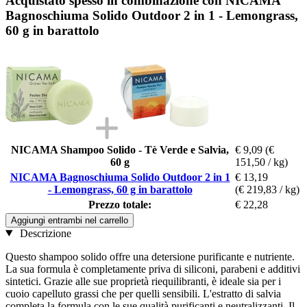
Acquistato spesso in combinazione con NICAMA
Bagnoschiuma Solido Outdoor 2 in 1 - Lemongrass,
60 g in barattolo
NICAMA Shampoo Solido - Tè Verde e Salvia,
€ 9,09
(€
60 g
151,50 / kg)
NICAMA Bagnoschiuma Solido Outdoor 2 in 1
€ 13,19
- Lemongrass, 60 g in barattolo
(€ 219,83 / kg)
Prezzo totale:
€ 22,28
Aggiungi entrambi nel carrello
Descrizione
Questo shampoo solido offre una detersione purificante e nutriente.
La sua formula è completamente priva di siliconi, parabeni e additivi
sintetici. Grazie alle sue proprietà riequilibranti, è ideale sia per i
cuoio capelluto grassi che per quelli sensibili. L'estratto di salvia
completa la formula con le sue qualità purificanti e neutralizzanti. Il