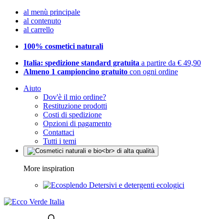
al menù principale
al contenuto
al carrello
100% cosmetici naturali
Italia: spedizione standard gratuita
a partire da € 49,90
Almeno 1 campioncino gratuito
con ogni ordine
Aiuto
Dov'è il mio ordine?
Restituzione prodotti
Costi di spedizione
Opzioni di pagamento
Contattaci
Tutti i temi
More inspiration
Detersivi e detergenti ecologici