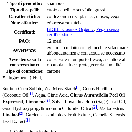
Tipo di prodotto:
shampoo
Tipo di capelli:
cuoio capelluto sensibile, grassi
Caratteristiche:
confezione senza plastica, unisex, vegan
Note olfattive:
erbacee/aromatiche
BDIH - Cosmos Organic
,
Vegan senza
Certificati:
certificazione
PAO:
12 mesi
evitare il contatto con gli occhi e sciacquare
Avvertenze:
abbondantemente con acqua se necessario
Avvertenze sulla
conservare in un posto fresco, asciutto e al
conservazione:
riparo dalla luce, proteggere dall'umidità
Tipo di confezione:
cartone
Ingredienti (INCI)
[1]
Sodium Coco­ Sulfate, Zea Mays Starch
, Cocos Nucifera
[1]
(Coconut) Oil
, Aqua, Citric Acid,
Citrus Aurantifolia Peel Oil
[2]
Expressed
,
Limonene
, Salvia Lavandulaefolia (Sage) Leaf Oil,
[2]
Guar Hydroxypropyltrimonium Chloride,
Citral
, Maltodextrin,
[2]
Linalool
, Gardenia Jasminoides Fruit Extract, Camelia Sinensis
[1]
Leaf Extract
Coltivazione biologica