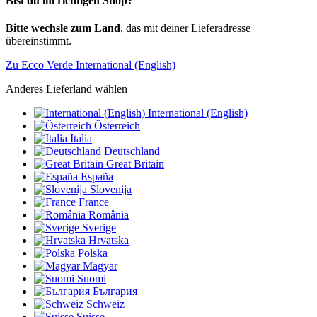
Bist du im richtigen Shop?
Bitte wechsle zum Land
, das mit deiner Lieferadresse
übereinstimmt.
Zu Ecco Verde International (English)
Anderes Lieferland wählen
International (English)
Österreich
Italia
Deutschland
Great Britain
España
Slovenija
France
România
Sverige
Hrvatska
Polska
Magyar
Suomi
България
Schweiz
Suisse