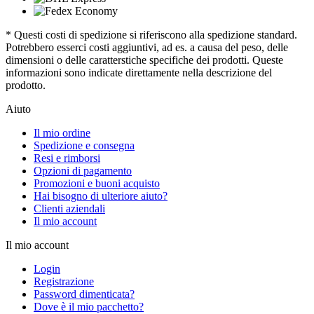
* Questi costi di spedizione si riferiscono alla spedizione standard.
Potrebbero esserci costi aggiuntivi, ad es. a causa del peso, delle
dimensioni o delle caratterstiche specifiche dei prodotti. Queste
informazioni sono indicate direttamente nella descrizione del
prodotto.
Aiuto
Il mio ordine
Spedizione e consegna
Resi e rimborsi
Opzioni di pagamento
Promozioni e buoni acquisto
Hai bisogno di ulteriore aiuto?
Clienti aziendali
Il mio account
Il mio account
Login
Registrazione
Password dimenticata?
Dove è il mio pacchetto?