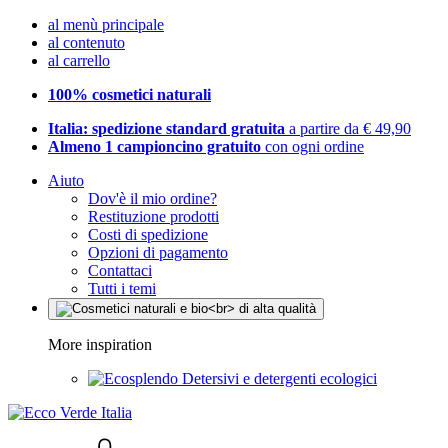
al menù principale
al contenuto
al carrello
100% cosmetici naturali
Italia: spedizione standard gratuita
a partire da € 49,90
Almeno 1 campioncino gratuito
con ogni ordine
Aiuto
Dov'è il mio ordine?
Restituzione prodotti
Costi di spedizione
Opzioni di pagamento
Contattaci
Tutti i temi
More inspiration
Detersivi e detergenti ecologici