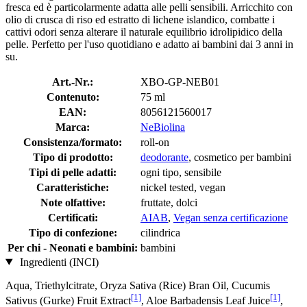
fresca ed è particolarmente adatta alle pelli sensibili. Arricchito con
olio di crusca di riso ed estratto di lichene islandico, combatte i
cattivi odori senza alterare il naturale equilibrio idrolipidico della
pelle. Perfetto per l'uso quotidiano e adatto ai bambini dai 3 anni in
su.
Art.-Nr.:
XBO-GP-NEB01
Contenuto:
75 ml
EAN:
8056121560017
Marca:
NeBiolina
Consistenza/formato:
roll-on
Tipo di prodotto:
deodorante
, cosmetico per bambini
Tipi di pelle adatti:
ogni tipo, sensibile
Caratteristiche:
nickel tested, vegan
Note olfattive:
fruttate, dolci
Certificati:
AIAB
,
Vegan senza certificazione
Tipo di confezione:
cilindrica
Per chi - Neonati e bambini:
bambini
Ingredienti (INCI)
Aqua, Triethylcitrate, Oryza Sativa (Rice) Bran Oil, Cucumis
[1]
[1]
Sativus (Gurke) Fruit Extract
, Aloe Barbadensis Leaf Juice
,