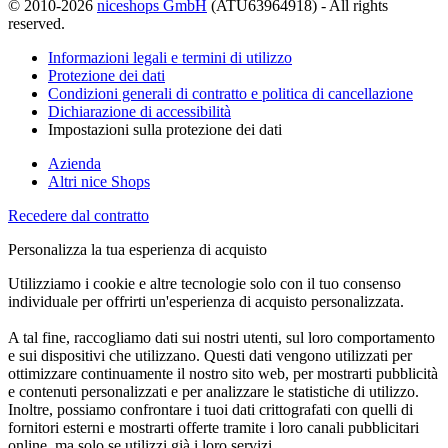
© 2010-2026
niceshops GmbH
(ATU63964918) - All rights
reserved.
Informazioni legali e termini di utilizzo
Protezione dei dati
Condizioni generali di contratto e politica di cancellazione
Dichiarazione di accessibilità
Impostazioni sulla protezione dei dati
Azienda
Altri nice Shops
Recedere dal contratto
Personalizza la tua esperienza di acquisto
Utilizziamo i cookie e altre tecnologie solo con il tuo consenso
individuale per offrirti un'esperienza di acquisto personalizzata.
A tal fine, raccogliamo dati sui nostri utenti, sul loro comportamento
e sui dispositivi che utilizzano. Questi dati vengono utilizzati per
ottimizzare continuamente il nostro sito web, per mostrarti pubblicità
e contenuti personalizzati e per analizzare le statistiche di utilizzo.
Inoltre, possiamo confrontare i tuoi dati crittografati con quelli di
fornitori esterni e mostrarti offerte tramite i loro canali pubblicitari
online, ma solo se utilizzi già i loro servizi.