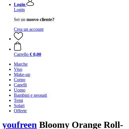
Login
Login
Sei un
nuovo cliente?
Crea un account
Carrello
€ 0,00
Marche
Viso
Make-up
Corpo
Capelli
Uomo
Bambini e neonati
Temi
Solari
Offerte
youfreen
Bloomy Orange Roll-