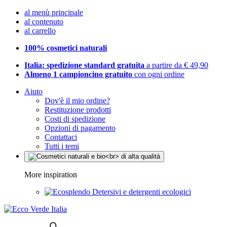
al menù principale
al contenuto
al carrello
100% cosmetici naturali
Italia: spedizione standard gratuita
a partire da € 49,90
Almeno 1 campioncino gratuito
con ogni ordine
Aiuto
Dov'è il mio ordine?
Restituzione prodotti
Costi di spedizione
Opzioni di pagamento
Contattaci
Tutti i temi
More inspiration
Detersivi e detergenti ecologici