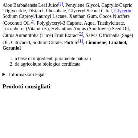
[2]
Aloe Barbadensis Leaf Juice
, Pentylene Glycol, Caprylic/Capric
Triglyceride, Distarch Phosphate, Glyceryl Stearat Citrat,
Glycerin
,
Sodium Caproyl/Lauroyl Lactate, Xanthan Gum, Cocos Nucifera
[2]
(Coconut) Oil
, Polyglyceryl-3 Caprate, Aqua, Triethylcitrate,
Tocopherol (Vitamin E), Helianthus Annus (Sunflower) Seed Oil,
[2]
Citrus Aurantifolia (Lime) Fruit Extract
, Salvia Officinalis (Sage)
[1]
Oil, Citricacid, Sodium Citrate, Parfum
,
Limonene
,
Linalool
,
Geraniol
a base di ingredienti puramente naturali
da agricoltura biologica certificata
Informazioni legali
Prodotti consigliati