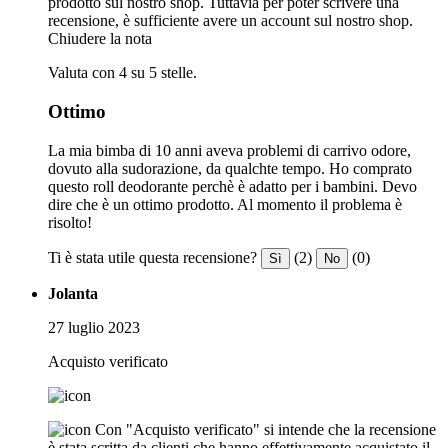
prodotto sul nostro shop. Tuttavia per poter scrivere una
recensione, è sufficiente avere un account sul nostro shop.
Chiudere la nota
Valuta con 4 su 5 stelle.
Ottimo
La mia bimba di 10 anni aveva problemi di carrivo odore,
dovuto alla sudorazione, da qualchte tempo. Ho comprato
questo roll deodorante perchè è adatto per i bambini. Devo
dire che è un ottimo prodotto. Al momento il problema è
risolto!
Ti è stata utile questa recensione?
(2)
(0)
Sì
No
Jolanta
27 luglio 2023
Acquisto verificato
Con "Acquisto verificato" si intende che la recensione
è stata scritta da clienti che hanno effettivamente acquistato il