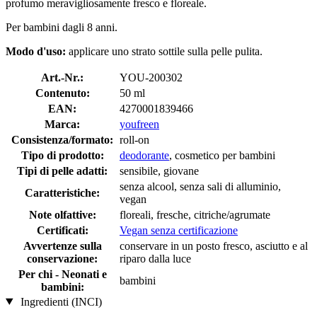
profumo meravigliosamente fresco e floreale.
Per bambini dagli 8 anni.
Modo d'uso:
applicare uno strato sottile sulla pelle pulita.
Art.-Nr.:
YOU-200302
Contenuto:
50 ml
EAN:
4270001839466
Marca:
youfreen
Consistenza/formato:
roll-on
Tipo di prodotto:
deodorante
, cosmetico per bambini
Tipi di pelle adatti:
sensibile, giovane
senza alcool, senza sali di alluminio,
Caratteristiche:
vegan
Note olfattive:
floreali, fresche, citriche/agrumate
Certificati:
Vegan senza certificazione
Avvertenze sulla
conservare in un posto fresco, asciutto e al
conservazione:
riparo dalla luce
Per chi - Neonati e
bambini
bambini:
Ingredienti (INCI)