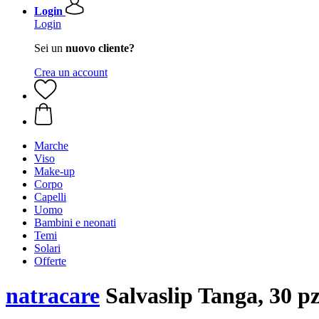
Login
Login
Sei un
nuovo cliente?
Crea un account
Marche
Viso
Make-up
Corpo
Capelli
Uomo
Bambini e neonati
Temi
Solari
Offerte
natracare
Salvaslip Tanga, 30 pz