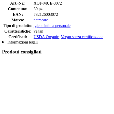
Art.-Nr.:
XOF-MUE-3072
Contenuto:
30 pz.
EAN:
782126003072
Marca:
natracare
Tipo di prodotto:
igiene intima personale
Caratteristiche:
vegan
Certificati:
USDA Organic
,
Vegan senza certificazione
Informazioni legali
Prodotti consigliati