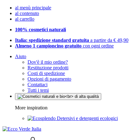
al menù principale
al contenuto
al carrello
100% cosmetici naturali
Italia: spedizione standard gratuita
a partire da € 49,90
Almeno 1 campioncino gratuito
con ogni ordine
Aiuto
Dov'è il mio ordine?
Restituzione prodotti
Costi di spedizione
Opzioni di pagamento
Contattaci
Tutti i temi
More inspiration
Detersivi e detergenti ecologici