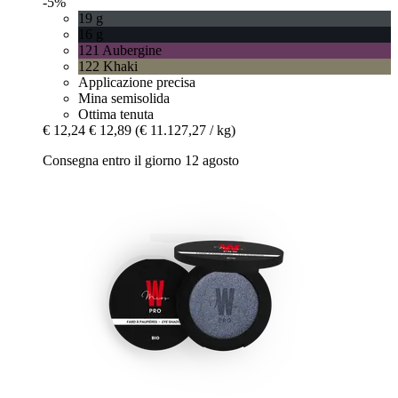
-5%
19 g
16 g
121 Aubergine
122 Khaki
Applicazione precisa
Mina semisolida
Ottima tenuta
€ 12,24
€ 12,89
(€ 11.127,27 / kg)
Consegna entro il giorno 12 agosto