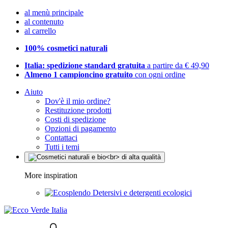
al menù principale
al contenuto
al carrello
100% cosmetici naturali
Italia: spedizione standard gratuita
a partire da € 49,90
Almeno 1 campioncino gratuito
con ogni ordine
Aiuto
Dov'è il mio ordine?
Restituzione prodotti
Costi di spedizione
Opzioni di pagamento
Contattaci
Tutti i temi
More inspiration
Detersivi e detergenti ecologici