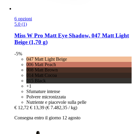
6 opzioni
5.0 (1)
Miss W Pro
Matt Eye Shadow, 047 Matt Light
Beige (1,70 g)
-5%
047 Matt Light Beige
006 Matt Peach
008 Matt Brown
014 Matt Cocoa
015 Black
+1
Sfumature intense
Polvere micronizzata
Nutriente e piacevole sulla pelle
€ 12,72
€ 13,39
(€ 7.482,35 / kg)
Consegna entro il giorno 12 agosto