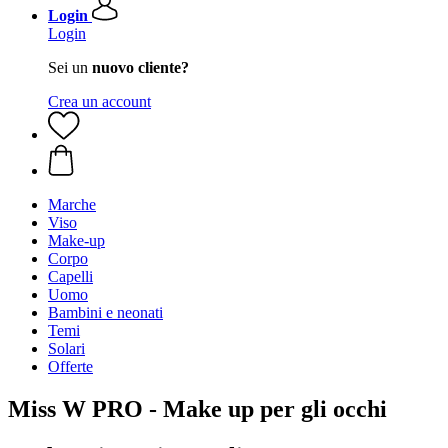
Login
Login
Sei un
nuovo cliente?
Crea un account
Marche
Viso
Make-up
Corpo
Capelli
Uomo
Bambini e neonati
Temi
Solari
Offerte
Miss W PRO - Make up per gli occhi