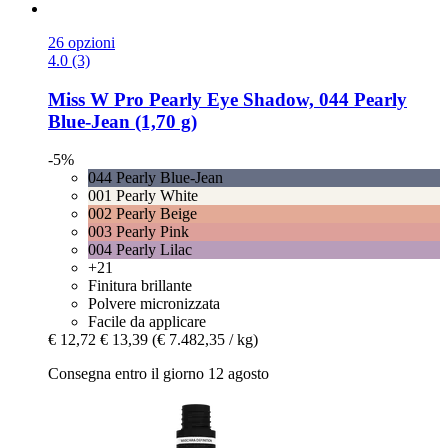
26 opzioni
4.0 (3)
Miss W Pro
Pearly Eye Shadow, 044 Pearly
Blue-​Jean (1,70 g)
-5%
044 Pearly Blue-Jean
001 Pearly White
002 Pearly Beige
003 Pearly Pink
004 Pearly Lilac
+21
Finitura brillante
Polvere micronizzata
Facile da applicare
€ 12,72
€ 13,39
(€ 7.482,35 / kg)
Consegna entro il giorno 12 agosto