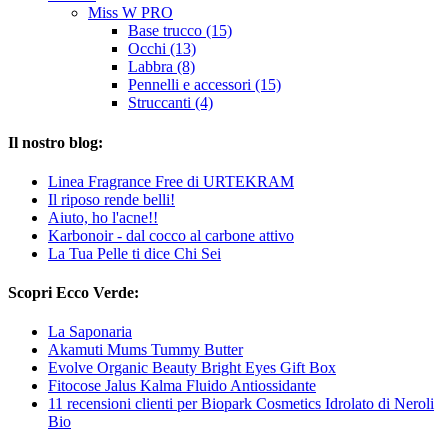
Miss W PRO
Base trucco (15)
Occhi (13)
Labbra (8)
Pennelli e accessori (15)
Struccanti (4)
Il nostro blog:
Linea Fragrance Free di URTEKRAM
Il riposo rende belli!
Aiuto, ho l'acne!!
Karbonoir - dal cocco al carbone attivo
La Tua Pelle ti dice Chi Sei
Scopri Ecco Verde:
La Saponaria
Akamuti Mums Tummy Butter
Evolve Organic Beauty Bright Eyes Gift Box
Fitocose Jalus Kalma Fluido Antiossidante
11 recensioni clienti per Biopark Cosmetics Idrolato di Neroli
Bio