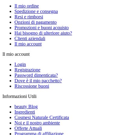
Il mio ordine
Spedizione e consegna
Resi e rimborsi
Opzioni di pagamento
Promozioni e buoni acquisto
Hai bisogno di ulteriore aiuto?
Clienti aziendali
Il mio account
Il mio account
Login
Registrazione
Password dimenticata?
Dove è il mio pacchetto?
Riscossione buoni
Informazioni Utili
beauty Blog
Ingredienti
Cosmesi Naturale Certificata
Noi e il nostro ambiente
Offerte Attuali
Programma di affiliazione