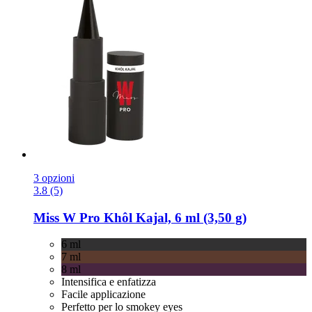
3 opzioni
3.8 (5)
Miss W Pro
Khôl Kajal, 6 ml (3,50 g)
6 ml
7 ml
8 ml
Intensifica e enfatizza
Facile applicazione
Perfetto per lo smokey eyes