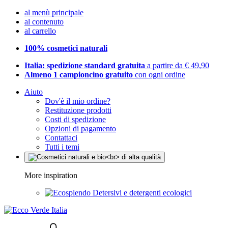
al menù principale
al contenuto
al carrello
100% cosmetici naturali
Italia: spedizione standard gratuita
a partire da € 49,90
Almeno 1 campioncino gratuito
con ogni ordine
Aiuto
Dov'è il mio ordine?
Restituzione prodotti
Costi di spedizione
Opzioni di pagamento
Contattaci
Tutti i temi
More inspiration
Detersivi e detergenti ecologici