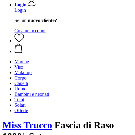
Login
Login
Sei un
nuovo cliente?
Crea un account
Marche
Viso
Make-up
Corpo
Capelli
Uomo
Bambini e neonati
Temi
Solari
Offerte
Miss Trucco
Fascia di Raso