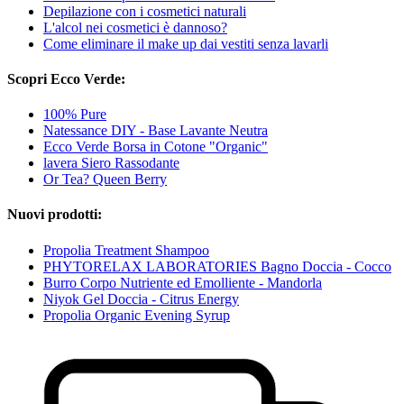
Depilazione con i cosmetici naturali
L'alcol nei cosmetici è dannoso?
Come eliminare il make up dai vestiti senza lavarli
Scopri Ecco Verde:
100% Pure
Natessance DIY - Base Lavante Neutra
Ecco Verde Borsa in Cotone "Organic"
lavera Siero Rassodante
Or Tea? Queen Berry
Nuovi prodotti:
Propolia Treatment Shampoo
PHYTORELAX LABORATORIES Bagno Doccia - Cocco
Burro Corpo Nutriente ed Emolliente - Mandorla
Niyok Gel Doccia - Citrus Energy
Propolia Organic Evening Syrup