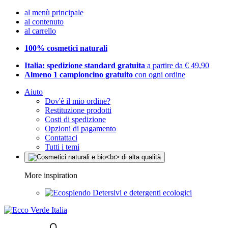
al menù principale
al contenuto
al carrello
100% cosmetici naturali
Italia: spedizione standard gratuita
a partire da € 49,90
Almeno 1 campioncino gratuito
con ogni ordine
Aiuto
Dov'è il mio ordine?
Restituzione prodotti
Costi di spedizione
Opzioni di pagamento
Contattaci
Tutti i temi
More inspiration
Detersivi e detergenti ecologici