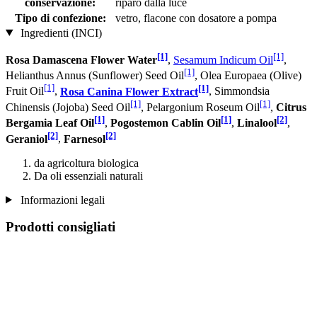
conservazione:
riparo dalla luce
Tipo di confezione:
vetro, flacone con dosatore a pompa
Ingredienti (INCI)
[1]
[1]
Rosa Damascena Flower Water
,
Sesamum Indicum Oil
,
[1]
Helianthus Annus (Sunflower) Seed Oil
, Olea Europaea (Olive)
[1]
[1]
Fruit Oil
,
Rosa Canina Flower Extract
, Simmondsia
[1]
[1]
Chinensis (Jojoba) Seed Oil
, Pelargonium Roseum Oil
,
Citrus
[1]
[1]
[2]
Bergamia Leaf Oil
,
Pogostemon Cablin Oil
,
Linalool
,
[2]
[2]
Geraniol
,
Farnesol
da agricoltura biologica
Da oli essenziali naturali
Informazioni legali
Prodotti consigliati