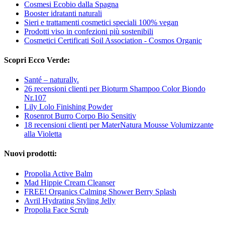
Cosmesi Ecobio dalla Spagna
Booster idratanti naturali
Sieri e trattamenti cosmetici speciali 100% vegan
Prodotti viso in confezioni più sostenibili
Cosmetici Certificati Soil Association - Cosmos Organic
Scopri Ecco Verde:
Santé – naturally.
26 recensioni clienti per Bioturm Shampoo Color Biondo
Nr.107
Lily Lolo Finishing Powder
Rosenrot Burro Corpo Bio Sensitiv
18 recensioni clienti per MaterNatura Mousse Volumizzante
alla Violetta
Nuovi prodotti:
Propolia Active Balm
Mad Hippie Cream Cleanser
FREE! Organics Calming Shower Berry Splash
Avril Hydrating Styling Jelly
Propolia Face Scrub