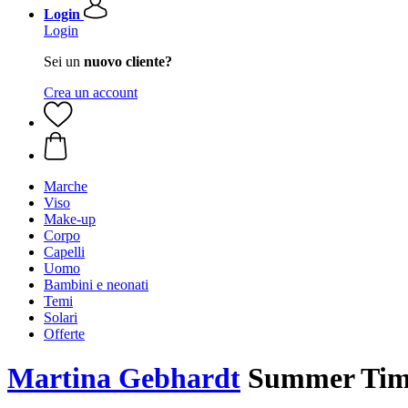
Login
Login
Sei un
nuovo cliente?
Crea un account
Marche
Viso
Make-up
Corpo
Capelli
Uomo
Bambini e neonati
Temi
Solari
Offerte
Martina Gebhardt
Summer Time