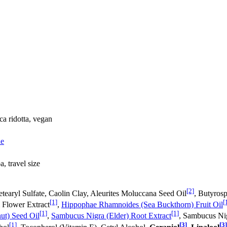
ca ridotta, vegan
ne
, travel size
[2]
tearyl Sulfate, Caolin Clay, Aleurites Moluccana Seed Oil
, Butyros
[1]
[
 Flower Extract
,
Hippophae Rhamnoides (Sea Buckthorn) Fruit Oil
[1]
[1]
ut) Seed Oil
,
Sambucus Nigra (Elder) Root Extract
, Sambucus Nig
[1]
[3]
[3]