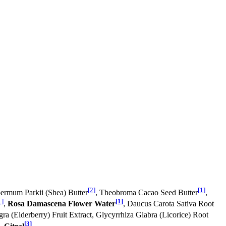
[2]
[1]
permum Parkii (Shea) Butter
, Theobroma Cacao Seed Butter
,
1]
[1]
,
Rosa Damascena Flower Water
, Daucus Carota Sativa Root
ra (Elderberry) Fruit Extract, Glycyrrhiza Glabra (Licorice) Root
[3]