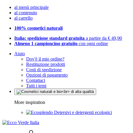
al menù principale
al contenuto
al carrello
100% cosmetici naturali
Italia: spedizione standard gratuita
a partire da € 49,90
Almeno 1 campioncino gratuito
con ogni ordine
Aiuto
Dov'è il mio ordine?
Restituzione prodotti
Costi di spedizione
Opzioni di pagamento
Contattaci
Tutti i temi
More inspiration
Detersivi e detergenti ecologici