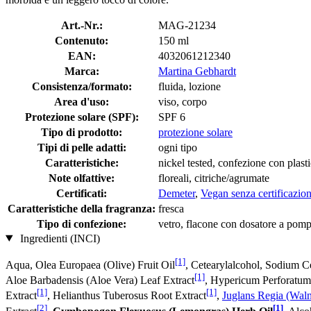
Art.-Nr.:
MAG-21234
Contenuto:
150 ml
EAN:
4032061212340
Marca:
Martina Gebhardt
Consistenza/formato:
fluida, lozione
Area d'uso:
viso, corpo
Protezione solare (SPF):
SPF 6
Tipo di prodotto:
protezione solare
Tipi di pelle adatti:
ogni tipo
Caratteristiche:
nickel tested, confezione con plasti
Note olfattive:
floreali, citriche/agrumate
Certificati:
Demeter
,
Vegan senza certificazio
Caratteristiche della fragranza:
fresca
Tipo di confezione:
vetro, flacone con dosatore a pompa
Ingredienti (INCI)
[1]
Aqua, Olea Europaea (Olive) Fruit Oil
, Cetearylalcohol, Sodium Ce
[1]
Aloe Barbadensis (Aloe Vera) Leaf Extract
, Hypericum Perforatum
[1]
[1]
Extract
, Helianthus Tuberosus Root Extract
,
Juglans Regia (Waln
[2]
[1]