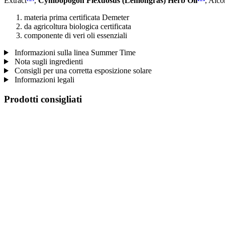
Extract
,
Cymbopogon Flexuosus (Lemongras) Herb Oil
, Alco
materia prima certificata Demeter
da agricoltura biologica certificata
componente di veri oli essenziali
Informazioni sulla linea Summer Time
Nota sugli ingredienti
Consigli per una corretta esposizione solare
Informazioni legali
Prodotti consigliati