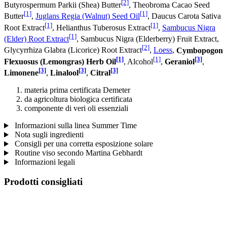
[2]
Butyrospermum Parkii (Shea) Butter
, Theobroma Cacao Seed
[1]
[1]
Butter
,
Juglans Regia (Walnut) Seed Oil
, Daucus Carota Sativa
[1]
[1]
Root Extract
, Helianthus Tuberosus Extract
,
Sambucus Nigra
[1]
(Elder) Root Extract
, Sambucus Nigra (Elderberry) Fruit Extract,
[2]
Glycyrrhiza Glabra (Licorice) Root Extract
,
Loess
,
Cymbopogon
[1]
[1]
[3]
Flexuosus (Lemongras) Herb Oil
, Alcohol
,
Geraniol
,
[3]
[3]
[3]
Limonene
,
Linalool
,
Citral
materia prima certificata Demeter
da agricoltura biologica certificata
componente di veri oli essenziali
Informazioni sulla linea Summer Time
Nota sugli ingredienti
Consigli per una corretta esposizione solare
Routine viso secondo Martina Gebhardt
Informazioni legali
Prodotti consigliati