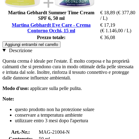
Martina Gebhardt Summer Time Cream
€ 18,89
(€ 377,80
SPF 6, 50 ml
/ L)
Martina Gebhardt Eye Care - Crema
€ 17,19
Contorno Occhi, 15 ml
(€ 1.146,00 / L)
Prezzo totale:
€ 36,08
Aggiungi entrambi nel carrello
Descrizione
Questa crema è ideale per l'estate. È molto corposa e ha proprietà
calmanti che si prendono cura in modo ottimale della pelle stressata
e irritata dal sole. Inoltre, rinforza il tessuto connettivo e protegge
dalle dannose influenze ambientali.
Modo d'uso:
applicare sulla pelle pulita.
Note:
questo prodotto non ha protezione solare
conservare a temperatura ambiente
utilizzare entro 3 mesi dopo l'apertura
Art.-Nr.:
MAG-21004-N
Contenuto:
50 ml