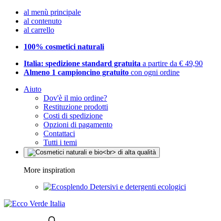
al menù principale
al contenuto
al carrello
100% cosmetici naturali
Italia: spedizione standard gratuita
a partire da € 49,90
Almeno 1 campioncino gratuito
con ogni ordine
Aiuto
Dov'è il mio ordine?
Restituzione prodotti
Costi di spedizione
Opzioni di pagamento
Contattaci
Tutti i temi
More inspiration
Detersivi e detergenti ecologici