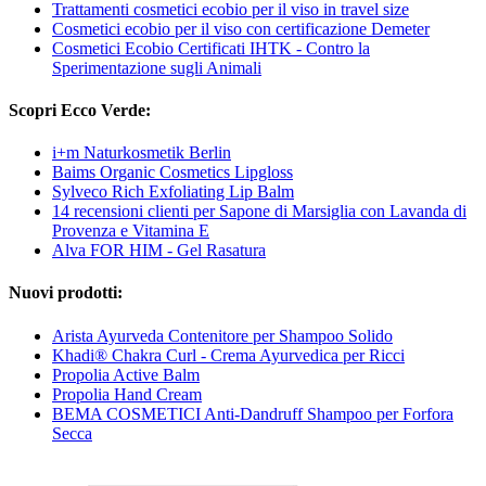
Trattamenti cosmetici ecobio per il viso in travel size
Cosmetici ecobio per il viso con certificazione Demeter
Cosmetici Ecobio Certificati IHTK - Contro la
Sperimentazione sugli Animali
Scopri Ecco Verde:
i+m Naturkosmetik Berlin
Baims Organic Cosmetics Lipgloss
Sylveco Rich Exfoliating Lip Balm
14 recensioni clienti per Sapone di Marsiglia con Lavanda di
Provenza e Vitamina E
Alva FOR HIM - Gel Rasatura
Nuovi prodotti:
Arista Ayurveda Contenitore per Shampoo Solido
Khadi® Chakra Curl - Crema Ayurvedica per Ricci
Propolia Active Balm
Propolia Hand Cream
BEMA COSMETICI Anti-Dandruff Shampoo per Forfora
Secca