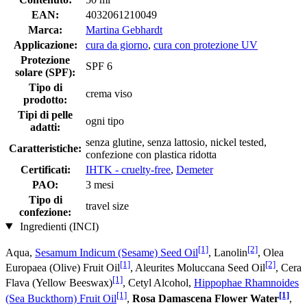
EAN:
4032061210049
Marca:
Martina Gebhardt
Applicazione:
cura da giorno
,
cura con protezione UV
Protezione
SPF 6
solare (SPF):
Tipo di
crema viso
prodotto:
Tipi di pelle
ogni tipo
adatti:
senza glutine, senza lattosio, nickel tested,
Caratteristiche:
confezione con plastica ridotta
Certificati:
IHTK - cruelty-free
,
Demeter
PAO:
3 mesi
Tipo di
travel size
confezione:
Ingredienti (INCI)
[1]
[2]
Aqua,
Sesamum Indicum (Sesame) Seed Oil
, Lanolin
, Olea
[1]
[2]
Europaea (Olive) Fruit Oil
, Aleurites Moluccana Seed Oil
, Cera
[1]
Flava (Yellow Beeswax)
, Cetyl Alcohol,
Hippophae Rhamnoides
[1]
[1]
(Sea Buckthorn) Fruit Oil
,
Rosa Damascena Flower Water
,