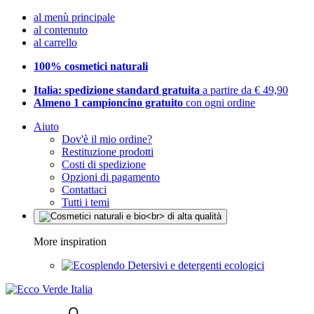
al menù principale
al contenuto
al carrello
100% cosmetici naturali
Italia: spedizione standard gratuita
a partire da € 49,90
Almeno 1 campioncino gratuito
con ogni ordine
Aiuto
Dov'è il mio ordine?
Restituzione prodotti
Costi di spedizione
Opzioni di pagamento
Contattaci
Tutti i temi
More inspiration
Detersivi e detergenti ecologici