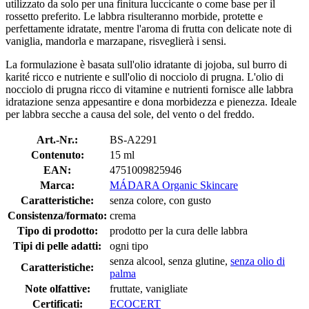
utilizzato da solo per una finitura luccicante o come base per il
rossetto preferito. Le labbra risulteranno morbide, protette e
perfettamente idratate, mentre l'aroma di frutta con delicate note di
vaniglia, mandorla e marzapane, risveglierà i sensi.
La formulazione è basata sull'olio idratante di jojoba, sul burro di
karité ricco e nutriente e sull'olio di nocciolo di prugna. L'olio di
nocciolo di prugna ricco di vitamine e nutrienti fornisce alle labbra
idratazione senza appesantire e dona morbidezza e pienezza. Ideale
per labbra secche a causa del sole, del vento o del freddo.
Art.-Nr.:
BS-A2291
Contenuto:
15 ml
EAN:
4751009825946
Marca:
MÁDARA Organic Skincare
Caratteristiche:
senza colore, con gusto
Consistenza/formato:
crema
Tipo di prodotto:
prodotto per la cura delle labbra
Tipi di pelle adatti:
ogni tipo
senza alcool, senza glutine,
senza olio di
Caratteristiche:
palma
Note olfattive:
fruttate, vanigliate
Certificati:
ECOCERT