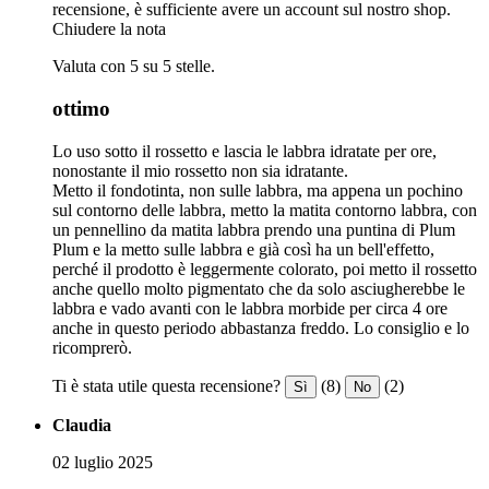
recensione, è sufficiente avere un account sul nostro shop.
Chiudere la nota
Valuta con 5 su 5 stelle.
ottimo
Lo uso sotto il rossetto e lascia le labbra idratate per ore,
nonostante il mio rossetto non sia idratante.
Metto il fondotinta, non sulle labbra, ma appena un pochino
sul contorno delle labbra, metto la matita contorno labbra, con
un pennellino da matita labbra prendo una puntina di Plum
Plum e la metto sulle labbra e già così ha un bell'effetto,
perché il prodotto è leggermente colorato, poi metto il rossetto
anche quello molto pigmentato che da solo asciugherebbe le
labbra e vado avanti con le labbra morbide per circa 4 ore
anche in questo periodo abbastanza freddo. Lo consiglio e lo
ricomprerò.
Ti è stata utile questa recensione?
(8)
(2)
Sì
No
Claudia
02 luglio 2025