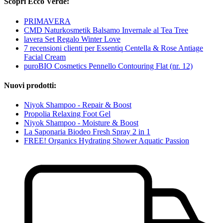
Scopri Ecco Verde:
PRIMAVERA
CMD Naturkosmetik Balsamo Invernale al Tea Tree
lavera Set Regalo Winter Love
7 recensioni clienti per Essentiq Centella & Rose Antiage
Facial Cream
puroBIO Cosmetics Pennello Contouring Flat (nr. 12)
Nuovi prodotti:
Niyok Shampoo - Repair & Boost
Propolia Relaxing Foot Gel
Niyok Shampoo - Moisture & Boost
La Saponaria Biodeo Fresh Spray 2 in 1
FREE! Organics Hydrating Shower Aquatic Passion