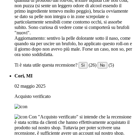
quantità di prodotto dal roll-on, texture liquida che non cola,
non puzza (si sente un leggero odore di alcool essendo il
primo ingrediente temevo molto peggio), brucia ovviamente
se dato su pelle non integra o in zone screpolate o
particolarmente sensibili come contorno occhi, si assorbe
subito. Sono curiosa di vedere come si comporterà su brufoli
"nuovi".
Aggiornamento: sentivo la pelle dolorante sotto il naso, come
quando sta per uscire un brufolo, ho applicato questo roll-on e
il giorno dopo non avevo più male. Forse un caso, non so, per
ora sono soddisfatta.
Ti è stata utile questa recensione?
(26)
(5)
Sì
No
Cori, MI
02 maggio 2025
Acquisto verificato
Con "Acquisto verificato" si intende che la recensione
è stata scritta da clienti che hanno effettivamente acquistato il
prodotto sul nostro shop. Tuttavia per poter scrivere una
recensione, è sufficiente avere un account sul nostro shop.