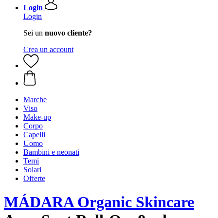
Login
Login
Sei un
nuovo cliente?
Crea un account
Marche
Viso
Make-up
Corpo
Capelli
Uomo
Bambini e neonati
Temi
Solari
Offerte
MÁDARA Organic Skincare