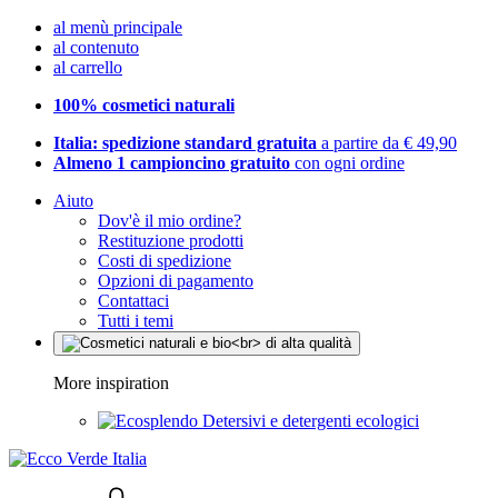
al menù principale
al contenuto
al carrello
100% cosmetici naturali
Italia: spedizione standard gratuita
a partire da € 49,90
Almeno 1 campioncino gratuito
con ogni ordine
Aiuto
Dov'è il mio ordine?
Restituzione prodotti
Costi di spedizione
Opzioni di pagamento
Contattaci
Tutti i temi
More inspiration
Detersivi e detergenti ecologici