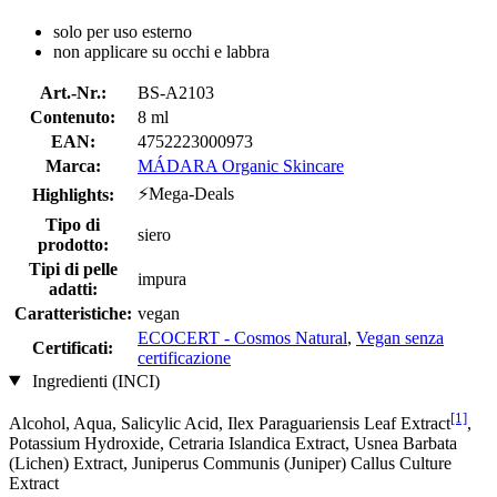
solo per uso esterno
non applicare su occhi e labbra
Art.-Nr.:
BS-A2103
Contenuto:
8 ml
EAN:
4752223000973
Marca:
MÁDARA Organic Skincare
⚡Mega-Deals
Highlights:
Tipo di
siero
prodotto:
Tipi di pelle
impura
adatti:
Caratteristiche:
vegan
ECOCERT - Cosmos Natural
,
Vegan senza
Certificati:
certificazione
Ingredienti (INCI)
[1]
Alcohol, Aqua, Salicylic Acid, Ilex Paraguariensis Leaf Extract
,
Potassium Hydroxide, Cetraria Islandica Extract, Usnea Barbata
(Lichen) Extract, Juniperus Communis (Juniper) Callus Culture
Extract