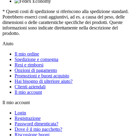
* Questi costi di spedizione si riferiscono alla spedizione standard.
Potrebbero esserci costi aggiuntivi, ad es. a causa del peso, delle
dimensioni o delle caratterstiche specifiche dei prodotti. Queste
informazioni sono indicate direttamente nella descrizione del
prodotto.
Aiuto
Il mio ordine
Spedizione e consegna
Resi e rimborsi
Opzioni di pagamento
Promozioni e buoni acquisto
Hai bisogno di ulteriore aiuto?
Clienti aziendali
Il mio account
Il mio account
Login
Registrazione
Password dimenticata?
Dove è il mio pacchetto?
Riscossione buoni