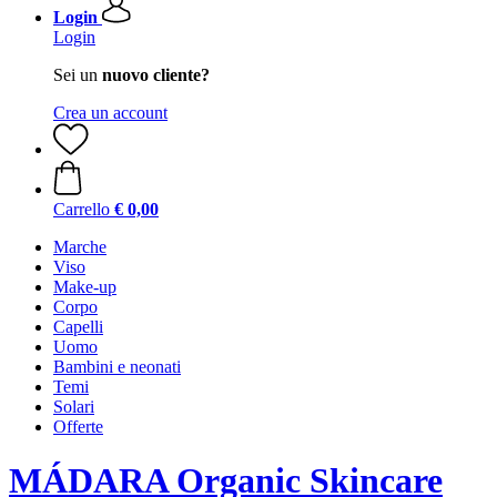
Login
Login
Sei un
nuovo cliente?
Crea un account
Carrello
€ 0,00
Marche
Viso
Make-up
Corpo
Capelli
Uomo
Bambini e neonati
Temi
Solari
Offerte
MÁDARA Organic Skincare