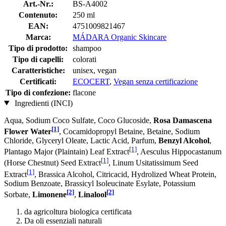
Art.-Nr.:
BS-A4002
Contenuto:
250 ml
EAN:
4751009821467
Marca:
MÁDARA Organic Skincare
Tipo di prodotto:
shampoo
Tipo di capelli:
colorati
Caratteristiche:
unisex, vegan
Certificati:
ECOCERT
,
Vegan senza certificazione
Tipo di confezione:
flacone
Ingredienti (INCI)
Aqua, Sodium Coco­ Sulfate, Coco Glucoside,
Rosa Damascena
[1]
Flower Water
, Cocamidopropyl Betaine, Betaine, Sodium
Chloride, Glyceryl Oleate, Lactic Acid, Parfum,
Benzyl Alcohol
,
[1]
Plantago Major (Plaintain) Leaf Extract
, Aesculus Hippocastanum
[1]
(Horse Chestnut) Seed Extract
, Linum Usitatissimum Seed
[1]
Extract
, Brassica Alcohol, Citricacid, Hydrolized Wheat Protein,
Sodium Benzoate, Brassicyl Isoleucinate Esylate, Potassium
[2]
[2]
Sorbate,
Limonene
,
Linalool
da agricoltura biologica certificata
Da oli essenziali naturali