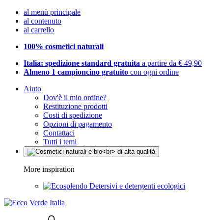
al menù principale
al contenuto
al carrello
100% cosmetici naturali
Italia: spedizione standard gratuita
a partire da € 49,90
Almeno 1 campioncino gratuito
con ogni ordine
Aiuto
Dov'è il mio ordine?
Restituzione prodotti
Costi di spedizione
Opzioni di pagamento
Contattaci
Tutti i temi
More inspiration
Detersivi e detergenti ecologici