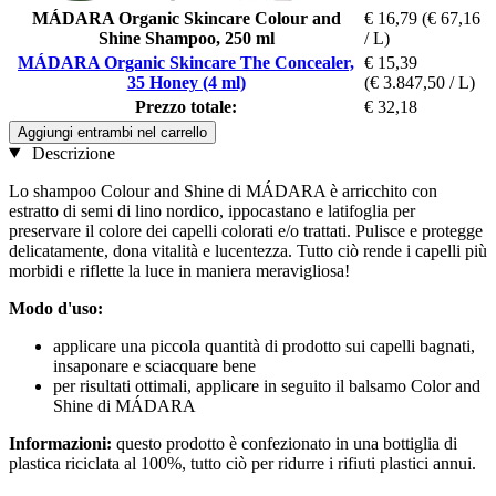
MÁDARA Organic Skincare Colour and
€ 16,79
(€ 67,16
Shine Shampoo, 250 ml
/ L)
MÁDARA Organic Skincare The Concealer,
€ 15,39
35 Honey (4 ml)
(€ 3.847,50 / L)
Prezzo totale:
€ 32,18
Aggiungi entrambi nel carrello
Descrizione
Lo shampoo Colour and Shine di MÁDARA è arricchito con
estratto di semi di lino nordico, ippocastano e latifoglia per
preservare il colore dei capelli colorati e/o trattati. Pulisce e protegge
delicatamente, dona vitalità e lucentezza. Tutto ciò rende i capelli più
morbidi e riflette la luce in maniera meravigliosa!
Modo d'uso:
applicare una piccola quantità di prodotto sui capelli bagnati,
insaponare e sciacquare bene
per risultati ottimali, applicare in seguito il balsamo Color and
Shine di MÁDARA
Informazioni:
questo prodotto è confezionato in una bottiglia di
plastica riciclata al 100%, tutto ciò per ridurre i rifiuti plastici annui.