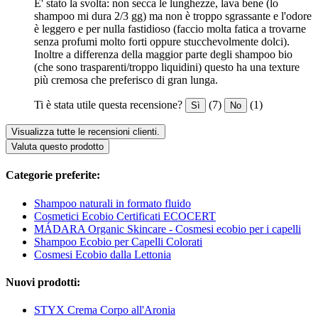
E' stato la svolta: non secca le lunghezze, lava bene (lo
shampoo mi dura 2/3 gg) ma non è troppo sgrassante e l'odore
è leggero e per nulla fastidioso (faccio molta fatica a trovarne
senza profumi molto forti oppure stucchevolmente dolci).
Inoltre a differenza della maggior parte degli shampoo bio
(che sono trasparenti/troppo liquidini) questo ha una texture
più cremosa che preferisco di gran lunga.
Ti è stata utile questa recensione?
(7)
(1)
Sì
No
Visualizza tutte le recensioni clienti.
Valuta questo prodotto
Categorie preferite:
Shampoo naturali in formato fluido
Cosmetici Ecobio Certificati ECOCERT
MÁDARA Organic Skincare - Cosmesi ecobio per i capelli
Shampoo Ecobio per Capelli Colorati
Cosmesi Ecobio dalla Lettonia
Nuovi prodotti:
STYX Crema Corpo all'Aronia