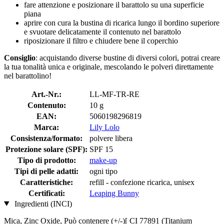
fare attenzione e posizionare il barattolo su una superficie
piana
aprire con cura la bustina di ricarica lungo il bordino superiore
e svuotare delicatamente il contenuto nel barattolo
riposizionare il filtro e chiudere bene il coperchio
Consiglio
: acquistando diverse bustine di diversi colori, potrai creare
la tua tonalità unica e originale, mescolando le polveri direttamente
nel barattolino!
Art.-Nr.:
LL-MF-TR-RE
Contenuto:
10 g
EAN:
5060198296819
Marca:
Lily Lolo
Consistenza/formato:
polvere libera
Protezione solare (SPF):
SPF 15
Tipo di prodotto:
make-up
Tipi di pelle adatti:
ogni tipo
Caratteristiche:
refill - confezione ricarica, unisex
Certificati:
Leaping Bunny
Ingredienti (INCI)
Mica, Zinc Oxide, Può contenere (+/-)[ CI 77891 (Titanium