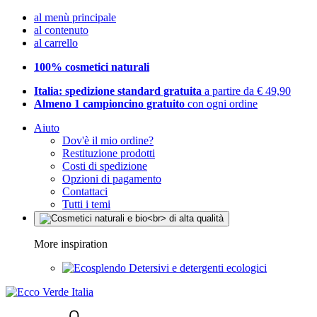
al menù principale
al contenuto
al carrello
100% cosmetici naturali
Italia: spedizione standard gratuita
a partire da € 49,90
Almeno 1 campioncino gratuito
con ogni ordine
Aiuto
Dov'è il mio ordine?
Restituzione prodotti
Costi di spedizione
Opzioni di pagamento
Contattaci
Tutti i temi
More inspiration
Detersivi e detergenti ecologici