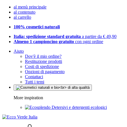
al menù principale
al contenuto
al carrello
100% cosmetici naturali
Italia: spedizione standard gratuita
a partire da € 49,90
Almeno 1 campioncino gratuito
con ogni ordine
Aiuto
Dov'è il mio ordine?
Restituzione prodotti
Costi di spedizione
Opzioni di pagamento
Contattaci
Tutti i temi
More inspiration
Detersivi e detergenti ecologici