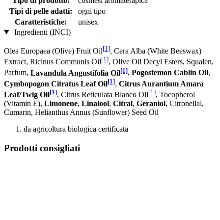
Tipo di prodotto:
cosmesi aromaterapica
Tipi di pelle adatti:
ogni tipo
Caratteristiche:
unisex
Ingredienti (INCI)
[1]
Olea Europaea (Olive) Fruit Oil
, Cera Alba (White Beeswax)
[1]
Extract, Ricinus Communis Oil
, Olive Oil Decyl Esters, Squalen,
[1]
Parfum,
Lavandula Angustifolia Oil
,
Pogostemon Cablin Oil
,
[1]
Cymbopogon Citratus Leaf Oil
,
Citrus Aurantium Amara
[1]
[1]
Leaf/Twig Oil
, Citrus Reticulata Blanco Oil
, Tocopherol
(Vitamin E),
Limonene
,
Linalool
,
Citral
,
Geraniol
, Citronellal,
Cumarin, Helianthus Annus (Sunflower) Seed Oil
da agricoltura biologica certificata
Prodotti consigliati