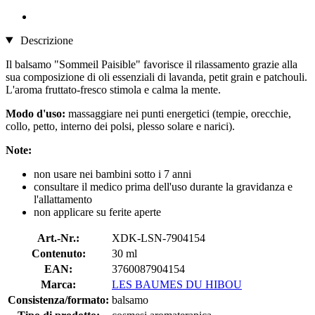
Descrizione
Il balsamo "Sommeil Paisible" favorisce il rilassamento grazie alla
sua composizione di oli essenziali di lavanda, petit grain e patchouli.
L'aroma fruttato-fresco stimola e calma la mente.
Modo d'uso:
massaggiare nei punti energetici (tempie, orecchie,
collo, petto, interno dei polsi, plesso solare e narici).
Note:
non usare nei bambini sotto i 7 anni
consultare il medico prima dell'uso durante la gravidanza e
l'allattamento
non applicare su ferite aperte
Art.-Nr.:
XDK-LSN-7904154
Contenuto:
30 ml
EAN:
3760087904154
Marca:
LES BAUMES DU HIBOU
Consistenza/formato:
balsamo