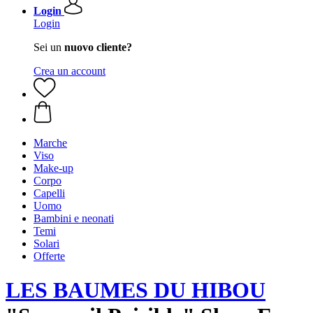
Login
Login
Sei un
nuovo cliente?
Crea un account
Marche
Viso
Make-up
Corpo
Capelli
Uomo
Bambini e neonati
Temi
Solari
Offerte
LES BAUMES DU HIBOU