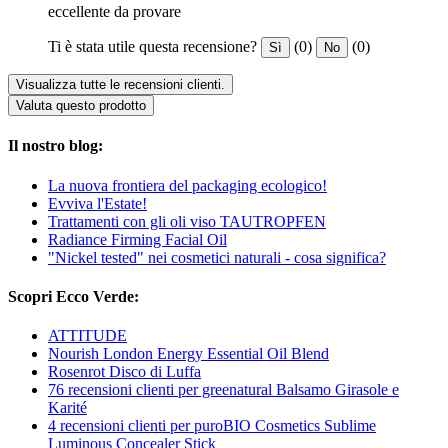
eccellente da provare
Ti è stata utile questa recensione?
(0)
(0)
Sì
No
Visualizza tutte le recensioni clienti.
Valuta questo prodotto
Il nostro blog:
La nuova frontiera del packaging ecologico!
Evviva l'Estate!
Trattamenti con gli oli viso TAUTROPFEN
Radiance Firming Facial Oil
"Nickel tested" nei cosmetici naturali - cosa significa?
Scopri Ecco Verde:
ATTITUDE
Nourish London Energy Essential Oil Blend
Rosenrot Disco di Luffa
76 recensioni clienti per greenatural Balsamo Girasole e
Karité
4 recensioni clienti per puroBIO Cosmetics Sublime
Luminous Concealer Stick