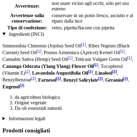
non usare vicino agli occhi, solo per uso
Avvertenze:
esterno
Avvertenze sulla
conservare in un posto fresco, asciutto e al
conservazione:
riparo dalla luce
Tipo di confezione:
vetro, pipetta/flacone con pipetta
Ingredienti (INCI)
[1]
Simmondsia Chinensis (Jojoba) Seed Oil
, Ribes Nigrum (Black
[1]
[1]
Currant) Seed Oil
, Prunus Armeniaca (Apricot) Kernel Oil
,
[1]
[1]
Cannabis Sativa (Hemp) Seed Oil
, Triticum Vulgare Germ Oil
,
[1]
Cananga Odorata (Ylang Ylang) Flower Oil
, Tocopherol
[2]
[1]
[3]
(Vitamin E)
,
Lavandula Angustifolia Oil
,
Linalool
,
[3]
[3]
[3]
[3]
Benzylbenzoat
,
Farnesol
,
Benzyl Salicylate
,
Geraniol
,
[3]
Eugenol
da agricoltura biologica
Origine vegetale
Da oli essenziali naturali
Informazioni legali
Prodotti consigliati