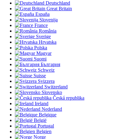
Deutschland
Great Britain
España
Slovenija
France
România
Sverige
Hrvatska
Polska
Magyar
Suomi
България
Schweiz
Suisse
Svizzera
Switzerland
Slovensko
Česká republika
Ireland
Nederland
Belgique
België
Portugal
Belgien
Norge