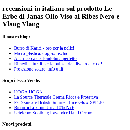
recensioni in italiano sul prodotto Le
Erbe di Janas Olio Viso al Ribes Nero e
Ylang Ylang
Il nostro blog:
Burro di Karitè - oro per la pelle!
Micro-plastica: doppio rischio
Alla ricerca del fondotinta perfetto
Rimedi naturali per la pulizia del divano di casa!
Protezione solare: info utili
Scopri Ecco Verde:
UOGA UOGA
La Source Thermale Crema Ricca e Protettiva
Pai Skincare British Summer Time Glow SPF 30
Bioturm Lozione Urea 10% Nr.6
Urtekram Soothing Lavender Hand Cream
Nuovi prodotti: