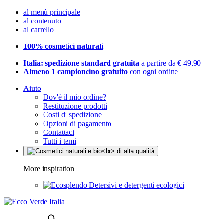
al menù principale
al contenuto
al carrello
100% cosmetici naturali
Italia: spedizione standard gratuita
a partire da € 49,90
Almeno 1 campioncino gratuito
con ogni ordine
Aiuto
Dov'è il mio ordine?
Restituzione prodotti
Costi di spedizione
Opzioni di pagamento
Contattaci
Tutti i temi
More inspiration
Detersivi e detergenti ecologici