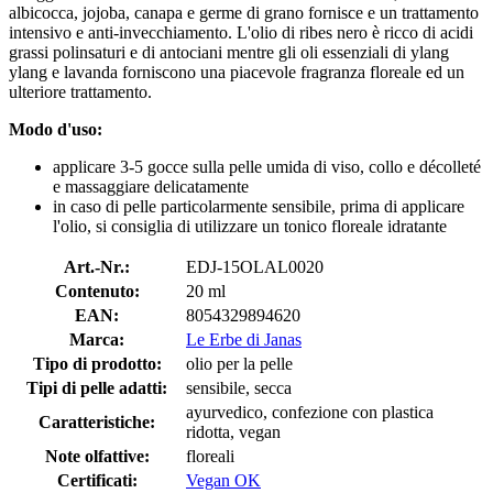
albicocca, jojoba, canapa e germe di grano fornisce e un trattamento
intensivo e anti-invecchiamento. L'olio di ribes nero è ricco di acidi
grassi polinsaturi e di antociani mentre gli oli essenziali di ylang
ylang e lavanda forniscono una piacevole fragranza floreale ed un
ulteriore trattamento.
Modo d'uso:
applicare 3-5 gocce sulla pelle umida di viso, collo e décolleté
e massaggiare delicatamente
in caso di pelle particolarmente sensibile, prima di applicare
l'olio, si consiglia di utilizzare un tonico floreale idratante
Art.-Nr.:
EDJ-15OLAL0020
Contenuto:
20 ml
EAN:
8054329894620
Marca:
Le Erbe di Janas
Tipo di prodotto:
olio per la pelle
Tipi di pelle adatti:
sensibile, secca
ayurvedico, confezione con plastica
Caratteristiche:
ridotta, vegan
Note olfattive:
floreali
Certificati:
Vegan OK