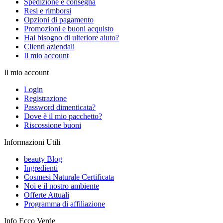
Spedizione e consegna
Resi e rimborsi
Opzioni di pagamento
Promozioni e buoni acquisto
Hai bisogno di ulteriore aiuto?
Clienti aziendali
Il mio account
Il mio account
Login
Registrazione
Password dimenticata?
Dove è il mio pacchetto?
Riscossione buoni
Informazioni Utili
beauty Blog
Ingredienti
Cosmesi Naturale Certificata
Noi e il nostro ambiente
Offerte Attuali
Programma di affiliazione
Info Ecco Verde