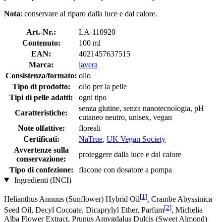
Nota
: conservare al riparo dalla luce e dal calore.
Art.-Nr.:
LA-110920
Contenuto:
100 ml
EAN:
4021457637515
Marca:
lavera
Consistenza/formato:
olio
Tipo di prodotto:
olio per la pelle
Tipi di pelle adatti:
ogni tipo
senza glutine, senza nanotecnologia, pH
Caratteristiche:
cutaneo neutro, unisex, vegan
Note olfattive:
floreali
Certificati:
NaTrue
,
UK Vegan Society
Avvertenze sulla
proteggere dalla luce e dal calore
conservazione:
Tipo di confezione:
flacone con dosatore a pompa
Ingredienti (INCI)
[1]
Helianthus Annuus (Sunflower) Hybrid Oil
, Crambe Abyssinica
[2]
Seed Oil, Decyl Cocoate, Dicaprylyl Ether, Parfum
, Michelia
Alba Flower Extract, Prunus Amygdalus Dulcis (Sweet Almond)