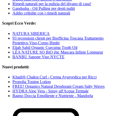
Rimedi naturali per la pulizia del divano di casa!
Gandusha - Oil Pulling per denti puliti
Addio cellulite con i rimedi naturali
Scopri Ecco Verde:
NATURA SIBERICA
93 recensioni clienti per Biofficina Toscana Trattamento
Protettivo Viso-Corpo Bimbi
Eliah Sahil Organic Curcuma Tooth Oil
LÉA NATURE SO BiO étic Mascara Infinie Longueur
BANBU Sapone Viso NYCTE
Nuovi prodotti:
Khadi® Chakra Curl - Crema Ayurvedica per Ricci
Propolia Toning Lotion
FREE! Organics Natural Deodorant Cream Salty Waves
HYDRA Aloe Vera - Spray all'Acqua Termale
Bagno Doccia Emolliente e Nutriente - Mandorla