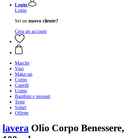
Login
Login
Sei un
nuovo cliente?
Crea un account
Marche
Viso
Make-up
Corpo
Capelli
Uomo
Bambini e neonati
Temi
Solari
Offerte
lavera
Olio Corpo Benessere,