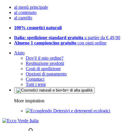
al menù principale
al contenuto
al carrello
100% cosmetici naturali
Italia: spedizione standard gratuita
a partire da € 49,90
Almeno 1 campioncino gratuito
con ogni ordine
Aiuto
Dov'è il mio ordine?
Restituzione prodotti
Costi di spedizione
Opzioni di pagamento
Contattaci
Tutti i temi
More inspiration
Detersivi e detergenti ecologici