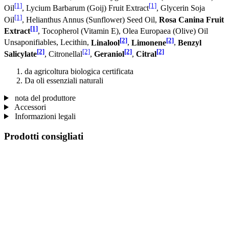
[1]
[1]
Oil
, Lycium Barbarum (Goij) Fruit Extract
, Glycerin Soja
[1]
Oil
, Helianthus Annus (Sunflower) Seed Oil,
Rosa Canina Fruit
[1]
Extract
, Tocopherol (Vitamin E), Olea Europaea (Olive) Oil
[2]
[2]
Unsaponifiables, Lecithin,
Linalool
,
Limonene
,
Benzyl
[2]
[2]
[2]
[2]
Salicylate
, Citronellal
,
Geraniol
,
Citral
da agricoltura biologica certificata
Da oli essenziali naturali
nota del produttore
Accessori
Informazioni legali
Prodotti consigliati