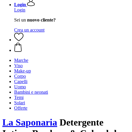
Login
Login
Sei un
nuovo cliente?
Crea un account
Marche
Viso
Make-up
Corpo
Capelli
Uomo
Bambini e neonati
Temi
Solari
Offerte
La Saponaria
Detergente