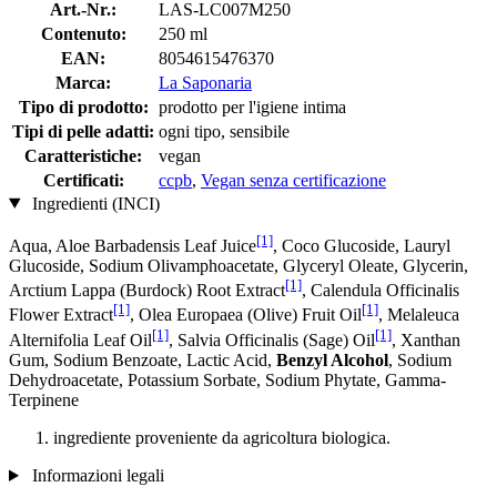
Art.-Nr.:
LAS-LC007M250
Contenuto:
250 ml
EAN:
8054615476370
Marca:
La Saponaria
Tipo di prodotto:
prodotto per l'igiene intima
Tipi di pelle adatti:
ogni tipo, sensibile
Caratteristiche:
vegan
Certificati:
ccpb
,
Vegan senza certificazione
Ingredienti (INCI)
[1]
Aqua, Aloe Barbadensis Leaf Juice
, Coco Glucoside, Lauryl
Glucoside, Sodium Olivamphoacetate, Glyceryl Oleate, Glycerin,
[1]
Arctium Lappa (Burdock) Root Extract
, Calendula Officinalis
[1]
[1]
Flower Extract
, Olea Europaea (Olive) Fruit Oil
, Melaleuca
[1]
[1]
Alternifolia Leaf Oil
, Salvia Officinalis (Sage) Oil
, Xanthan
Gum, Sodium Benzoate, Lactic Acid,
Benzyl Alcohol
, Sodium
Dehydroacetate, Potassium Sorbate, Sodium Phytate, Gamma-
Terpinene
ingrediente proveniente da agricoltura biologica.
Informazioni legali