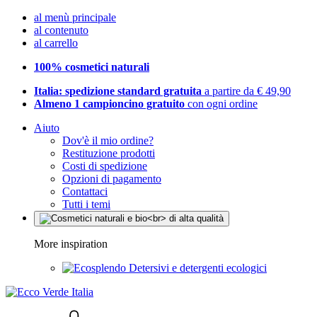
al menù principale
al contenuto
al carrello
100% cosmetici naturali
Italia: spedizione standard gratuita
a partire da € 49,90
Almeno 1 campioncino gratuito
con ogni ordine
Aiuto
Dov'è il mio ordine?
Restituzione prodotti
Costi di spedizione
Opzioni di pagamento
Contattaci
Tutti i temi
More inspiration
Detersivi e detergenti ecologici