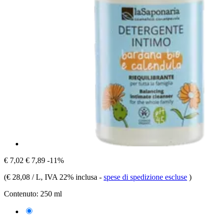
€ 7,02
€ 7,89
-11%
(
€ 28,08 / L
, IVA 22% inclusa
-
spese di spedizione escluse
)
Contenuto:
250 ml