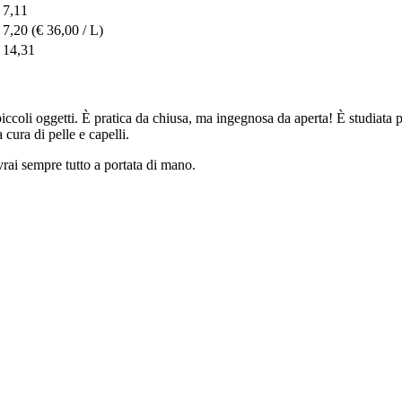
 7,11
 7,20
(€ 36,00 / L)
 14,31
piccoli oggetti. È pratica da chiusa, ma ingegnosa da aperta! È studiat
 cura di pelle e capelli.
avrai sempre tutto a portata di mano.