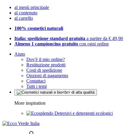
al menù principale
al contenuto
al carrello
100% cosmetici naturali
Italia: spedizione standard gratuita
a partire da € 49,90
Almeno 1 campioncino gratuito
con ogni ordine
Aiuto
Dov'è il mio ordine?
Restituzione prodotti
Costi di spedizione
Opzioni di pagamento
Contattaci
Tutti i temi
More inspiration
Detersivi e detergenti ecologici