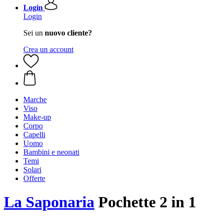
Login
Login
Sei un
nuovo cliente?
Crea un account
Marche
Viso
Make-up
Corpo
Capelli
Uomo
Bambini e neonati
Temi
Solari
Offerte
La Saponaria
Pochette 2 in 1