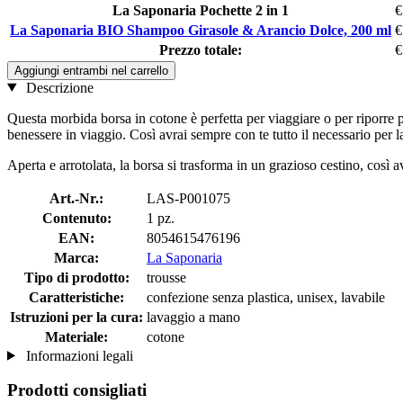
La Saponaria Pochette 2 in 1
€
La Saponaria BIO Shampoo Girasole & Arancio Dolce, 200 ml
€
Prezzo totale:
€
Aggiungi entrambi nel carrello
Descrizione
Questa morbida borsa in cotone è perfetta per viaggiare o per riporre 
benessere in viaggio. Così avrai sempre con te tutto il necessario per la
Aperta e arrotolata, la borsa si trasforma in un grazioso cestino, così 
Art.-Nr.:
LAS-P001075
Contenuto:
1 pz.
EAN:
8054615476196
Marca:
La Saponaria
Tipo di prodotto:
trousse
Caratteristiche:
confezione senza plastica, unisex, lavabile
Istruzioni per la cura:
lavaggio a mano
Materiale:
cotone
Informazioni legali
Prodotti consigliati