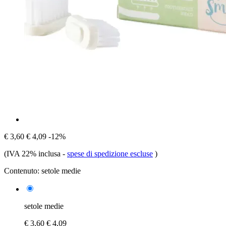
€ 3,60
€ 4,09
-12%
(IVA 22% inclusa
-
spese di spedizione escluse
)
Contenuto:
setole medie
setole medie
€ 3,60
€ 4,09