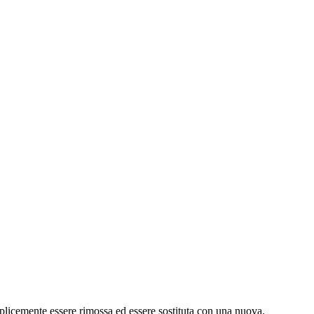
emplicemente essere rimossa ed essere sostituta con una nuova.