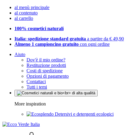
al menù principale
al contenuto
al carrello
100% cosmetici naturali
Italia: spedizione standard gratuita
a partire da € 49,90
Almeno 1 campioncino gratuito
con ogni ordine
Aiuto
Dov'è il mio ordine?
Restituzione prodotti
Costi di spedizione
Opzioni di pagamento
Contattaci
Tutti i temi
More inspiration
Detersivi e detergenti ecologici