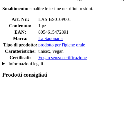
Smaltimento:
smaltire le testine nei rifiuti residui.
Art.-Nr.:
LAS-BS010P001
Contenuto:
1 pz.
EAN:
8054615472891
Marca:
La Saponaria
Tipo di prodotto:
prodotto per l'igiene orale
Caratteristiche:
unisex, vegan
Certificati:
Vegan senza certificazione
Informazioni legali
Prodotti consigliati