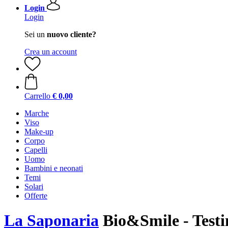
Login
Login
Sei un
nuovo cliente?
Crea un account
Carrello
€ 0,00
Marche
Viso
Make-up
Corpo
Capelli
Uomo
Bambini e neonati
Temi
Solari
Offerte
La Saponaria
Bio&Smile - Testin