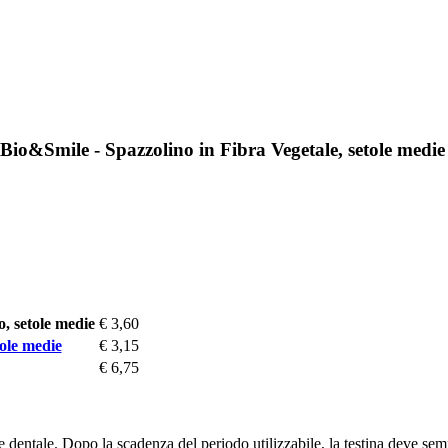
io&Smile - Spazzolino in Fibra Vegetale, setole medie
, setole medie
€ 3,60
ole medie
€ 3,15
€ 6,75
ne dentale. Dopo la scadenza del periodo utilizzabile, la testina deve s