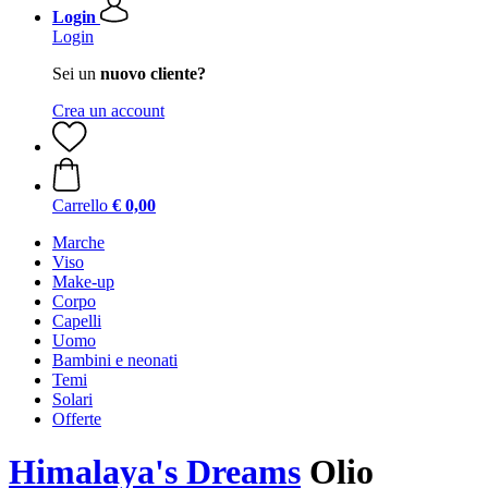
Login
Login
Sei un
nuovo cliente?
Crea un account
Carrello
€ 0,00
Marche
Viso
Make-up
Corpo
Capelli
Uomo
Bambini e neonati
Temi
Solari
Offerte
Himalaya's Dreams
Olio