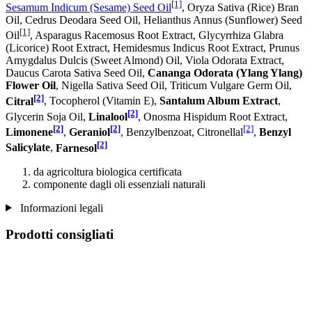
[1]
Sesamum Indicum (Sesame) Seed Oil
, Oryza Sativa (Rice) Bran
Oil, Cedrus Deodara Seed Oil, Helianthus Annus (Sunflower) Seed
[1]
Oil
, Asparagus Racemosus Root Extract, Glycyrrhiza Glabra
(Licorice) Root Extract, Hemidesmus Indicus Root Extract, Prunus
Amygdalus Dulcis (Sweet Almond) Oil, Viola Odorata Extract,
Daucus Carota Sativa Seed Oil,
Cananga Odorata (Ylang Ylang)
Flower Oil
, Nigella Sativa Seed Oil, Triticum Vulgare Germ Oil,
[2]
Citral
, Tocopherol (Vitamin E),
Santalum Album Extract
,
[2]
Glycerin Soja Oil,
Linalool
, Onosma Hispidum Root Extract,
[2]
[2]
[2]
Limonene
,
Geraniol
, Benzylbenzoat, Citronellal
,
Benzyl
[2]
Salicylate
,
Farnesol
da agricoltura biologica certificata
componente dagli oli essenziali naturali
Informazioni legali
Prodotti consigliati