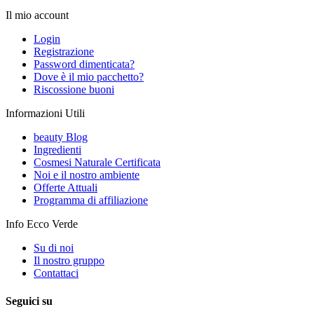
Il mio account
Login
Registrazione
Password dimenticata?
Dove è il mio pacchetto?
Riscossione buoni
Informazioni Utili
beauty Blog
Ingredienti
Cosmesi Naturale Certificata
Noi e il nostro ambiente
Offerte Attuali
Programma di affiliazione
Info Ecco Verde
Su di noi
Il nostro gruppo
Contattaci
Seguici su