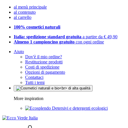
al menù principale
al contenuto
al carrello
100% cosmetici naturali
Italia: spedizione standard gratuita
a partire da € 49,90
Almeno 1 campioncino gratuito
con ogni ordine
Aiuto
Dov'è il mio ordine?
Restituzione prodotti
Costi di spedizione
Opzioni di pagamento
Contattaci
Tutti i temi
More inspiration
Detersivi e detergenti ecologici