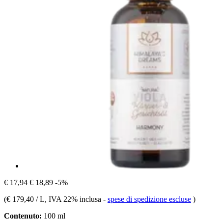
€ 17,94
€ 18,89
-5%
(
€ 179,40 / L
, IVA 22% inclusa
-
spese di spedizione escluse
)
Contenuto:
100 ml