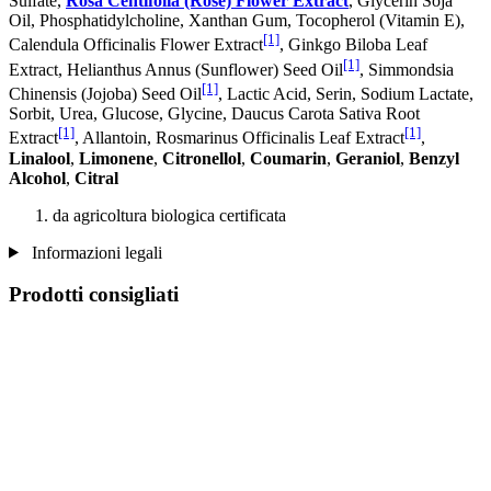
Sulfate,
Rosa Centifolia (Rose) Flower Extract
, Glycerin Soja
Oil, Phosphatidylcholine, Xanthan Gum, Tocopherol (Vitamin E),
[1]
Calendula Officinalis Flower Extract
, Ginkgo Biloba Leaf
[1]
Extract, Helianthus Annus (Sunflower) Seed Oil
, Simmondsia
[1]
Chinensis (Jojoba) Seed Oil
, Lactic Acid, Serin, Sodium Lactate,
Sorbit, Urea, Glucose, Glycine, Daucus Carota Sativa Root
[1]
[1]
Extract
, Allantoin, Rosmarinus Officinalis Leaf Extract
,
Linalool
,
Limonene
,
Citronellol
,
Coumarin
,
Geraniol
,
Benzyl
Alcohol
,
Citral
da agricoltura biologica certificata
Informazioni legali
Prodotti consigliati