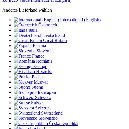
Zu Ecco Verde International (English)
Anderes Lieferland wählen
International (English)
Österreich
Italia
Deutschland
Great Britain
España
Slovenija
France
România
Sverige
Hrvatska
Polska
Magyar
Suomi
България
Schweiz
Suisse
Svizzera
Switzerland
Slovensko
Česká republika
Ireland