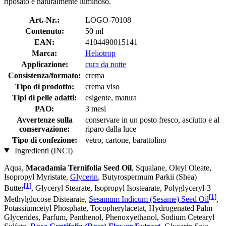
riposato e naturalmente luminoso.
Art.-Nr.:
LOGO-70108
Contenuto:
50 ml
EAN:
4104490015141
Marca:
Heliotrop
Applicazione:
cura da notte
Consistenza/formato:
crema
Tipo di prodotto:
crema viso
Tipi di pelle adatti:
esigente, matura
PAO:
3 mesi
Avvertenze sulla
conservare in un posto fresco, asciutto e al
conservazione:
riparo dalla luce
Tipo di confezione:
vetro, cartone, barattolino
Ingredienti (INCI)
Aqua,
Macadamia Ternifolia Seed Oil
, Squalane, Oleyl Oleate,
Isopropyl Myristate,
Glycerin
, Butyrospermum Parkii (Shea)
[1]
Butter
, Glyceryl Stearate, Isopropyl Isostearate, Polyglyceryl-3
[1]
Methylglucose Distearate,
Sesamum Indicum (Sesame) Seed Oil
,
Potassiumcetyl Phosphate, Tocopherylacetat, Hydrogenated Palm
Glycerides, Parfum, Panthenol, Phenoxyethanol, Sodium Cetearyl