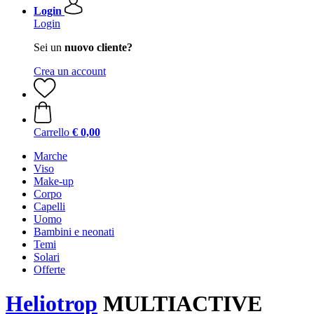
Login
Login
Sei un
nuovo cliente?
Crea un account
Carrello
€ 0,00
Marche
Viso
Make-up
Corpo
Capelli
Uomo
Bambini e neonati
Temi
Solari
Offerte
Heliotrop
MULTIACTIVE