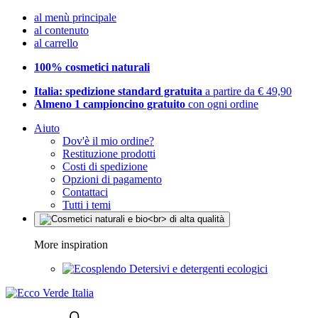
al menù principale
al contenuto
al carrello
100% cosmetici naturali
Italia: spedizione standard gratuita
a partire da € 49,90
Almeno 1 campioncino gratuito
con ogni ordine
Aiuto
Dov'è il mio ordine?
Restituzione prodotti
Costi di spedizione
Opzioni di pagamento
Contattaci
Tutti i temi
More inspiration
Detersivi e detergenti ecologici