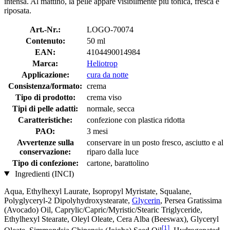
intensa. Al mattino, la pelle appare visibilmente più tonica, fresca e
riposata.
Art.-Nr.:
LOGO-70074
Contenuto:
50 ml
EAN:
4104490014984
Marca:
Heliotrop
Applicazione:
cura da notte
Consistenza/formato:
crema
Tipo di prodotto:
crema viso
Tipi di pelle adatti:
normale, secca
Caratteristiche:
confezione con plastica ridotta
PAO:
3 mesi
Avvertenze sulla
conservare in un posto fresco, asciutto e al
conservazione:
riparo dalla luce
Tipo di confezione:
cartone, barattolino
Ingredienti (INCI)
Aqua, Ethylhexyl Laurate, Isopropyl Myristate, Squalane,
Polyglyceryl-2 Dipolyhydroxystearate,
Glycerin
, Persea Gratissima
(Avocado) Oil, Caprylic/Capric/Myristic/Stearic Triglyceride,
Ethylhexyl Stearate, Oleyl Oleate, Cera Alba (Beeswax), Glyceryl
[1]