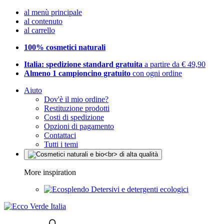
al menù principale
al contenuto
al carrello
100% cosmetici naturali
Italia: spedizione standard gratuita
a partire da € 49,90
Almeno 1 campioncino gratuito
con ogni ordine
Aiuto
Dov'è il mio ordine?
Restituzione prodotti
Costi di spedizione
Opzioni di pagamento
Contattaci
Tutti i temi
More inspiration
Detersivi e detergenti ecologici