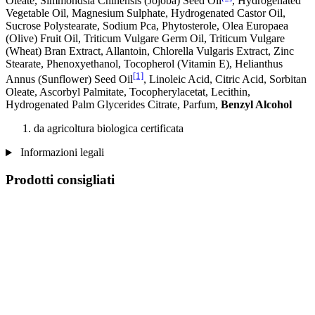
Oleate, Simmondsia Chinensis (Jojoba) Seed Oil
, Hydrogenated
Vegetable Oil, Magnesium Sulphate, Hydrogenated Castor Oil,
Sucrose Polystearate, Sodium Pca, Phytosterole, Olea Europaea
(Olive) Fruit Oil, Triticum Vulgare Germ Oil, Triticum Vulgare
(Wheat) Bran Extract, Allantoin, Chlorella Vulgaris Extract, Zinc
Stearate, Phenoxyethanol, Tocopherol (Vitamin E), Helianthus
[1]
Annus (Sunflower) Seed Oil
, Linoleic Acid, Citric Acid, Sorbitan
Oleate, Ascorbyl Palmitate, Tocopherylacetat, Lecithin,
Hydrogenated Palm Glycerides Citrate, Parfum,
Benzyl Alcohol
da agricoltura biologica certificata
Informazioni legali
Prodotti consigliati