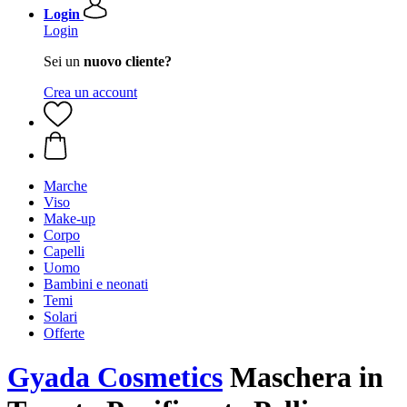
Login
Login
Sei un
nuovo cliente?
Crea un account
Marche
Viso
Make-up
Corpo
Capelli
Uomo
Bambini e neonati
Temi
Solari
Offerte
Gyada Cosmetics
Maschera in