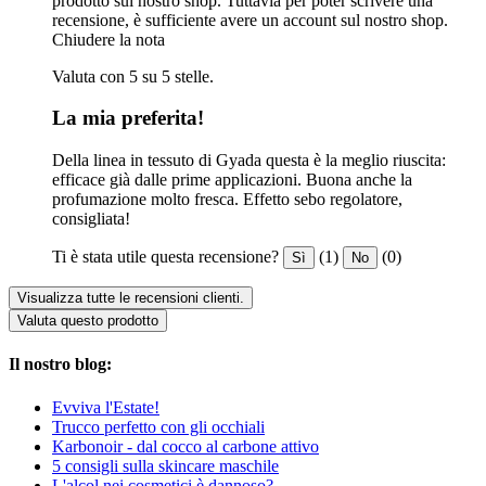
prodotto sul nostro shop. Tuttavia per poter scrivere una
recensione, è sufficiente avere un account sul nostro shop.
Chiudere la nota
Valuta con 5 su 5 stelle.
La mia preferita!
Della linea in tessuto di Gyada questa è la meglio riuscita:
efficace già dalle prime applicazioni. Buona anche la
profumazione molto fresca. Effetto sebo regolatore,
consigliata!
Ti è stata utile questa recensione?
(1)
(0)
Sì
No
Visualizza tutte le recensioni clienti.
Valuta questo prodotto
Il nostro blog:
Evviva l'Estate!
Trucco perfetto con gli occhiali
Karbonoir - dal cocco al carbone attivo
5 consigli sulla skincare maschile
L'alcol nei cosmetici è dannoso?