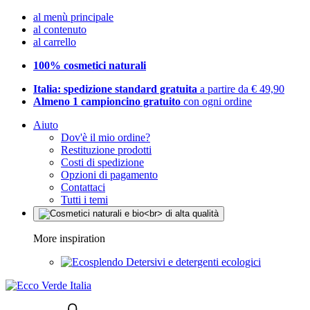
al menù principale
al contenuto
al carrello
100% cosmetici naturali
Italia: spedizione standard gratuita
a partire da € 49,90
Almeno 1 campioncino gratuito
con ogni ordine
Aiuto
Dov'è il mio ordine?
Restituzione prodotti
Costi di spedizione
Opzioni di pagamento
Contattaci
Tutti i temi
More inspiration
Detersivi e detergenti ecologici