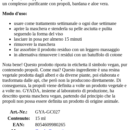
un complesso purificante con propoli, bardana e aloe vera.
Modo d'uso:
usare come trattamento settimanale o ogni due settimane
aprire la maschera e stenderla su pelle asciutta e pulita
seguendo la forma del viso
lasciare in posa per almeno 15 minuti
rimuovere la maschera
far assorbire il prodotto residuo con un leggero massaggio
in alternativa rimuovere i residui con un batuffolo di cotone
Nota bene! Questo prodotto riporta in etichetta il simbolo vegan, pur
contenendo propoli. Come mai? Questo ingrediente è una resina
vegetale prodotta dagli alberi e da diverse piante, poi elaborata e
trasformata dalle api, che però non la producono direttamente. Di
conseguenza, la propoli viene definita a volte un prodotto vegetale e
a volte no. GYADA, insieme al laboratorio di produzione, ha
descritto questa maschera vegan, partendo dal principio che la
propoli non possa essere definita un prodotto di origine animale.
Art.-Nr.:
GYA-GC027
Contenuto:
15 ml
EAN:
8054609980265