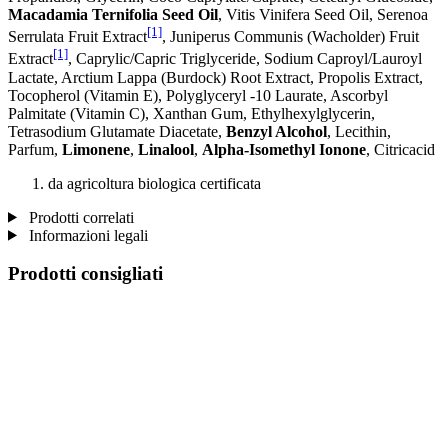
Macadamia Ternifolia Seed Oil
, Vitis Vinifera Seed Oil, Serenoa
[1]
Serrulata Fruit Extract
, Juniperus Communis (Wacholder) Fruit
[1]
Extract
, Caprylic/Capric Triglyceride, Sodium Caproyl/Lauroyl
Lactate, Arctium Lappa (Burdock) Root Extract, Propolis Extract,
Tocopherol (Vitamin E), Polyglyceryl -10 Laurate, Ascorbyl
Palmitate (Vitamin C), Xanthan Gum, Ethylhexylglycerin,
Tetrasodium Glutamate Diacetate,
Benzyl Alcohol
, Lecithin,
Parfum,
Limonene
,
Linalool
,
Alpha-Isomethyl Ionone
, Citricacid
da agricoltura biologica certificata
Prodotti correlati
Informazioni legali
Prodotti consigliati