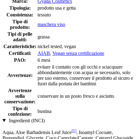
Marca:
Gyada Cosmetics
Tipologia:
prodotto usa e getta
Consistenza:
tessuto
Tipo di
maschera viso
prodotto:
Tipi di pelle
grassa
adatti:
Caratteristiche:
nickel tested, vegan
Certificati:
AIAB
,
Vegan senza certificazione
PAO:
6 mesi
evitare il contatto con gli occhi e sciacquare
abbondantemente con acqua se necessario, solo
Avvertenze:
per uso esterno, conservare il prodotto al sicuro e
fuori dalla portata dei bambini
Avvertenze
sulla
conservare in un posto fresco e asciutto
conservazione:
Tipo di
bustina
confezione:
Ingredienti (INCI)
[1]
Aqua, Aloe Barbadensis Leaf Juice
, Isoamyl Cocoate,
Propandiol, Glycerin, Coco Caprylate/Caprate, Cetearyl Glucoside,